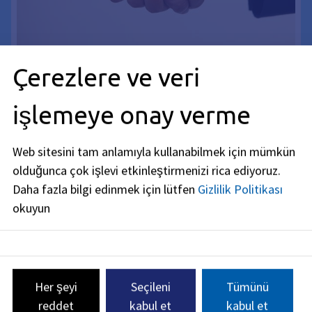
Çerezlere ve veri
İş bulma merkezi: İş ve eğitim arama
işlemeye onay verme
Bu sayfada, iş arayışınızda size nasıl destek
olabileceğimize ilişkin tüm bilgileri bulabilirsiniz.
Web sitesini tam anlamıyla kullanabilmek için mümkün
İklimin korunmasına katılın
olduğunca çok işlevi etkinleştirmenizi rica ediyoruz.
Erlangen'de iklim koruma ve
Daha fazla bilgi edinmek için lütfen
Gizlilik Politikası
sürdürülebilirlik için ne gibi
okuyun
öneriler var? Halihazırda neler
yapılıyor? Ve siz nerede yer
alabilirsiniz? Burada iklim koruma
taahhüdünüz için ipuçları
bulacaksınız.
Her şeyi
Seçileni
Tümünü
reddet
kabul et
kabul et