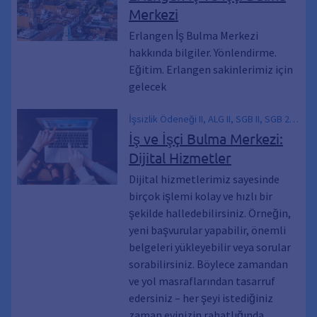
SGB 2, Hartz IV, Hartz 4, İş arama, Eğitim
Merkezi
Arama, İş arama, Mali yardım, Kariyer, İş
ilanı, Üniversite eğitimi, Staj, Eğitim, İş
Erlangen İş Bulma Merkezi
hakkında bilgiler. Yönlendirme.
Eğitim. Erlangen sakinlerimiz için
gelecek
İşsizlik Ödeneği II, ALG II, SGB II, SGB 2,
Hartz 4, Hartz IV, Yeni başvuru, Yeniden
İş ve İşçi Bulma Merkezi:
izin başvurusu, WBA, Çevrimiçi
Dijital Hizmetler
başvurular, Formlar, Çevrimiçi, alg 2,
İletişim Formu, Vatandaş Geliri, Belge
Dijital hizmetlerimiz sayesinde
Yükleme, Belgeleri sunmak, Belgeleri
birçok işlemi kolay ve hızlı bir
yükle, İletişime geçmek, Belgeleri
şekilde halledebilirsiniz. Örneğin,
iletmek, Dosya Yükleme, Belgeleri
yeni başvurular yapabilir, önemli
teslim etmek
belgeleri yükleyebilir veya sorular
sorabilirsiniz. Böylece zamandan
ve yol masraflarından tasarruf
edersiniz – her şeyi istediğiniz
zaman evinizin rahatlığında