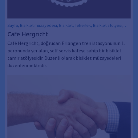
Sayfa, Bisiklet müzayedesi, Bisiklet, Tekerlek, Bisiklet atölyesi,
Atölye Çalışması, Kargo bisikletleri, Kiralık, Bisiklet park tesisi,
Cafe Hergricht
ONARIM, Onarım, Bisiklet tamiri, Bisiklet atölyesi, Kargo bisikleti,
Café Hergricht, doğrudan Erlangen tren istasyonunun 1.
Taşıma tekerleği, Taşıma bisikleti, Bisiklet römorku, Kargo bisikleti
peronunda yer alan, self servis kafeye sahip bir bisiklet
tamir atölyesidir. Düzenli olarak bisiklet müzayedeleri
düzenlenmektedir.