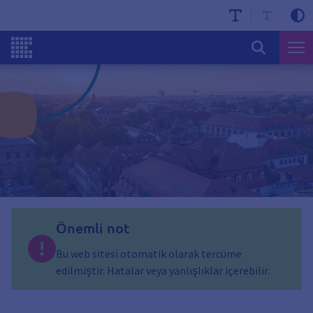
Önemli not
Bu web sitesi otomatik olarak tercüme
edilmiştir. Hatalar veya yanlışlıklar içerebilir.