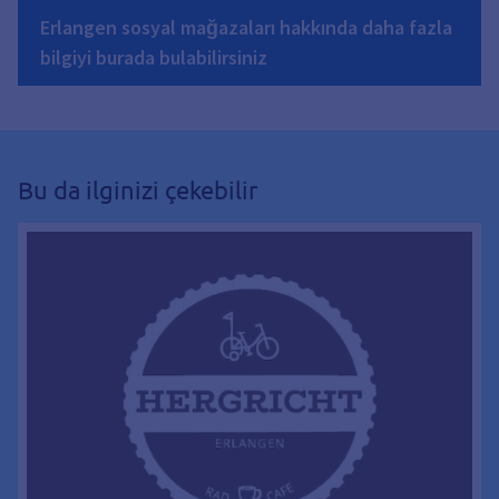
Erlangen sosyal mağazaları hakkında daha fazla
bilgiyi burada bulabilirsiniz
Bu da ilginizi çekebilir