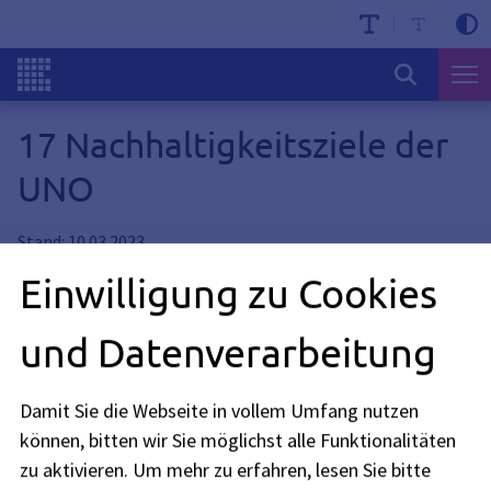
17 Nachhaltigkeitsziele der
UNO
Stand: 10.03.2023
Einwilligung zu Cookies
Ziele der nachhaltigen Entwicklung
und Datenverarbeitung
Die 17 globalen Ziele für nachhaltige Entwicklung der
Agenda 2030, die Sustainable Development Goals (SDGs),
Damit Sie die Webseite in vollem Umfang nutzen
richten sich an alle: die Regierungen weltweit, aber auch die
können, bitten wir Sie möglichst alle Funktionalitäten
Zivilgesellschaft, die Privatwirtschaft und die Wissenschaft.
zu aktivieren.
Um mehr zu erfahren, lesen Sie bitte
Im Jahr 2015 hat die Weltgemeinschaft die
Agenda 2030