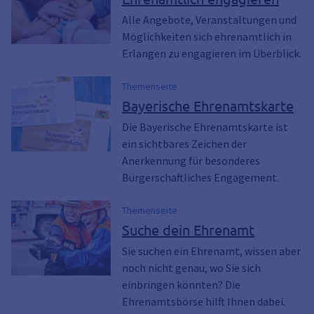
Engagementbörse, Engagiert in Erlangen,
Alle Angebote, Veranstaltungen und
engagiert, ehrenamtlich, Freiwillige,
Möglichkeiten sich ehrenamtlich in
Nachbarschaftshilfe, Büro für
Bürgerbeteiligung und Engagement
Erlangen zu engagieren im Überblick.
Themenseite
Bayerische Ehrenamtskarte
Die Bayerische Ehrenamtskarte ist
ein sichtbares Zeichen der
Anerkennung für besonderes
Bürgerschaftliches Engagement.
Themenseite
Suche dein Ehrenamt
Sie suchen ein Ehrenamt, wissen aber
noch nicht genau, wo Sie sich
einbringen könnten? Die
Ehrenamtsbörse hilft Ihnen dabei.