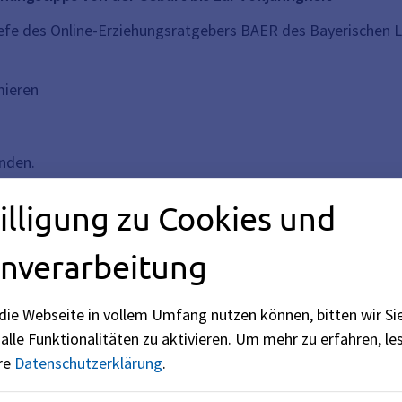
iefe des Online-Erziehungsratgebers BAER des Bayerischen 
mieren
nden.
illigung zu Cookies und
nverarbeitung
Elternbriefe.
nd bei ihrem ersten Kontakt mit den digitalen Medien zunehm
die Webseite in vollem Umfang nutzen können, bitten wir Si
er mögliche Risiken und Gefahren aufzuklären, um ihnen ein
alle Funktionalitäten zu aktivieren.
Um mehr zu erfahren, les
ere
Datenschutzerklärung
.