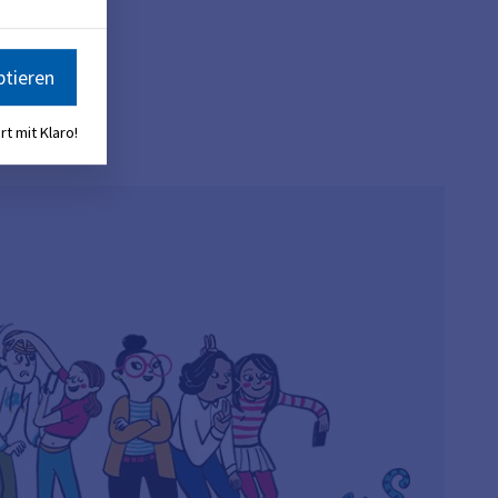
ptieren
rt mit Klaro!