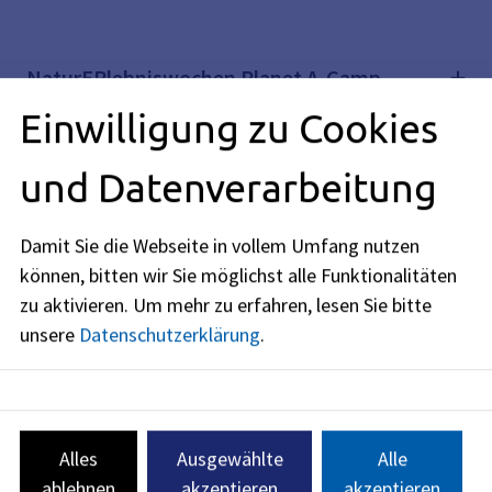
NaturERlebniswochen Planet A-Camp
Einwilligung zu Cookies
Treffpunkt Draußen - Entdecke die Wildnis in
und Datenverarbeitung
Dir!
Damit Sie die Webseite in vollem Umfang nutzen
können, bitten wir Sie möglichst alle Funktionalitäten
Abt. Umweltbildung
zu aktivieren.
Um mehr zu erfahren, lesen Sie bitte
unsere
Datenschutzerklärung
.
Anschrift
Schuhstraße 40
91052
Erlangen
Alles
Ausgewählte
Alle
Öffnungszeiten
ablehnen
akzeptieren
akzeptieren