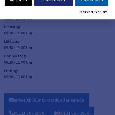
jetzt geschlossen
Realisiert mit Klaro!
Montag
:
09:30
-
15:00
Uhr
Dienstag
:
09:30
-
15:00
Uhr
Mittwoch
:
09:30
-
15:00
Uhr
Donnerstag
:
09:30
-
15:00
Uhr
Freitag
:
09:30
-
12:00
Uhr
umweltbildung@stadt.erlangen.de
09131
86
-
2934
09131
86
-
2956