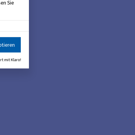
en Sie
ptieren
rt mit Klaro!