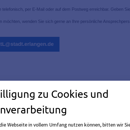
ie telefonisch, per E-Mail oder auf dem Postweg erreichbar. Geben Si
n möchten, wenden Sie sich gerne an Ihre persönliche Ansprechpers
ktL@stadt.erlangen.de
illigung zu Cookies und
nverarbeitung
.erlangen.de
die Webseite in vollem Umfang nutzen können, bitten wir Si