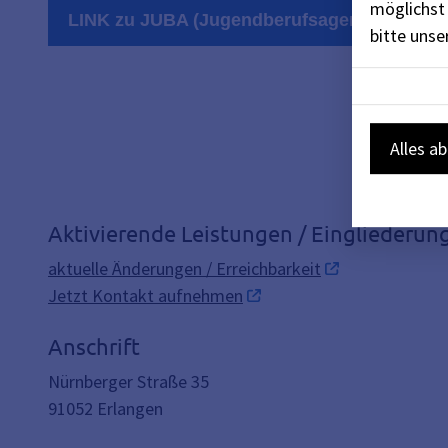
möglichst 
LINK zu JUBA (Jugendberufsagentur)
bitte uns
Alles a
Aktivierende Leistungen / Eingliederun
aktuelle Änderungen / Erreichbarkeit
Jetzt Kontakt aufnehmen
Anschrift
Nürnberger Straße 35
91052
Erlangen