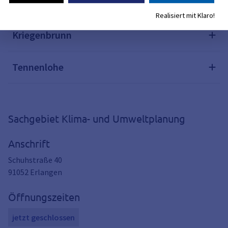
Kosbach/Häusling/Steudach
Realisiert mit Klaro!
Kriegenbrunn
Tennenlohe
Sachgebiet Klima- und Umweltplanung
Anschrift
Schuhstraße 40
91052
Erlangen
Öffnungszeiten
jetzt geschlossen