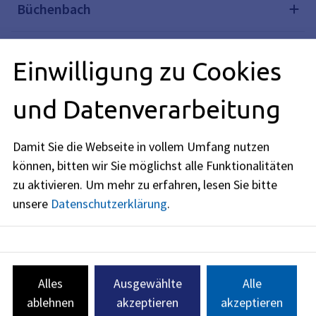
Büchenbach
Dechsendorf
Einwilligung zu Cookies
Erlangen Innenstadt
und Datenverarbeitung
Erlangen Ost
Damit Sie die Webseite in vollem Umfang nutzen
können, bitten wir Sie möglichst alle Funktionalitäten
zu aktivieren.
Um mehr zu erfahren, lesen Sie bitte
Erlangen Süd
unsere
Datenschutzerklärung
.
Frauenaurach
Hüttendorf
Alles
Ausgewählte
Alle
ablehnen
akzeptieren
akzeptieren