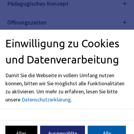
Pädagogisches Konzept
Öffnungszeiten
Einwilligung zu Cookies
Anmeldung
und Datenverarbeitung
Kontakt
Damit Sie die Webseite in vollem Umfang nutzen
können, bitten wir Sie möglichst alle Funktionalitäten
Konzeption Lernstube Hertleinstraße 22-
zu aktivieren.
Um mehr zu erfahren, lesen Sie bitte
24
unsere
Datenschutzerklärung
.
pdf, 497 KB
konzeption-lst-
hertleinstrasse-22-24-01.26
Alles
Ausgewählte
Alle