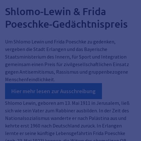
Shlomo-Lewin & Frida
Poeschke-Gedächtnispreis
Um Shlomo Lewin und Frida Poeschke zu gedenken,
vergeben die Stadt Erlangen und das Bayerische
Staatsministerium des Innern, für Sport und Integration
gemeinsam einen Preis für zivilgesellschaftlichen Einsatz
gegen Antisemitismus, Rassismus und gruppenbezogene
Menschenfeindlichkeit.
Hier mehr lesen zur Ausschreibung
Shlomo Lewin, geboren am 13. Mai 1911 in Jerusalem, ließ
sich wie sein Vater zum Rabbiner ausbilden. In der Zeit des
Nationalsozialismus wanderte er nach Palästina aus und
kehrte erst 1960 nach Deutschland zurück. In Erlangen
lernte er seine künftige Lebensgefährtin Frida Poeschke
(geb. 23. Mai 1923) kennen, die Witwe des ehemaligen OB