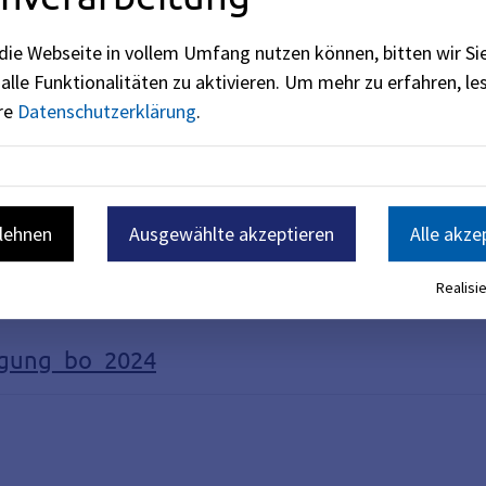
d Studienmöglichkeiten
die Webseite in vollem Umfang nutzen können, bitten wir Si
alle Funktionalitäten zu aktivieren.
Um mehr zu erfahren, les
ere
Datenschutzerklärung
.
n.
blehnen
Ausgewählte akzeptieren
Alle akze
Berufs- und studienorientieren
Realisie
agung_bo_2024