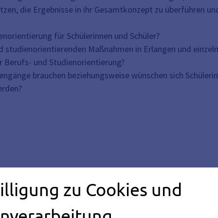
tzen, die Ergebnisse in ihr Gesamtkonzept zu überführen un
enorientierung für Schülerinnen und Schüler?
und studienorientierenden Maßnahmen in Erlangen und einze
 Berufs- und Studienorientierung?
engänge brauchen beziehungsweise wünschen sich Schülerinn
erden?
illigung zu Cookies und
rlassen
nverarbeitung