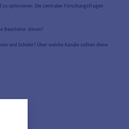
d zu optimieren. Die zentralen Forschungsfragen
lne Bausteine davon?
en und Schüler? Über welche Kanäle sollten diese