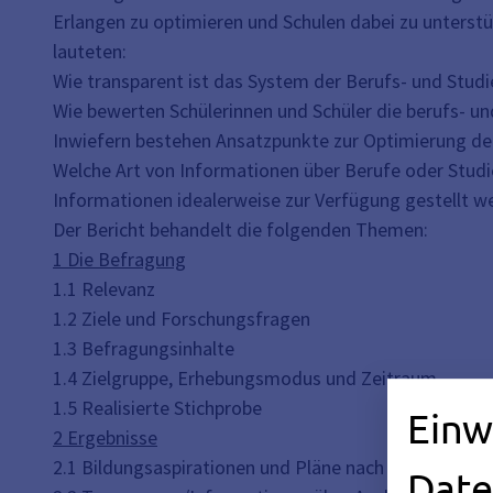
Erlangen zu optimieren und Schulen dabei zu unterstü
lauteten:
Wie transparent ist das System der Berufs- und Studi
Wie bewerten Schülerinnen und Schüler die berufs- 
Inwiefern bestehen Ansatzpunkte zur Optimierung der
Welche Art von Informationen über Berufe oder Studi
Informationen idealerweise zur Verfügung gestellt w
Der Bericht behandelt die folgenden Themen:
1 Die Befragung
1.1 Relevanz
1.2 Ziele und Forschungsfragen
1.3 Befragungsinhalte
1.4 Zielgruppe, Erhebungsmodus und Zeitraum
1.5 Realisierte Stichprobe
Einw
2 Ergebnisse
2.1 Bildungsaspirationen und Pläne nach dem Schulve
Date