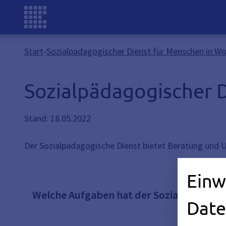
Start
-
Sozialpädagogischer Dienst für Menschen in W
Sozialpädagogischer 
Stand: 18.05.2022
Der Sozialpädagogische Dienst bietet Beratung und 
Einw
Welche Aufgaben hat der Sozialpädagogi
Date