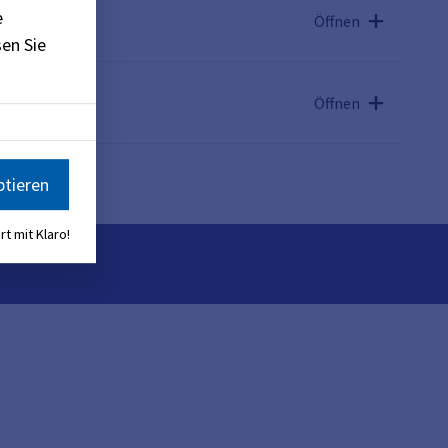
e
Öffnen
en Sie
Öffnen
ptieren
rt mit Klaro!