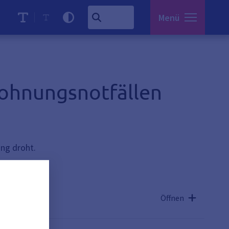
Menü
Wohnungsnotfällen
ng droht.
?
Öffnen