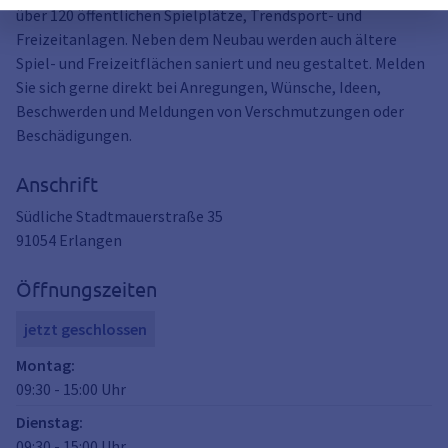
über 120 öffentlichen Spielplätze, Trendsport- und
Freizeitanlagen. Neben dem Neubau werden auch ältere
Spiel- und Freizeitflächen saniert und neu gestaltet. Melden
Sie sich gerne direkt bei Anregungen, Wünsche, Ideen,
Beschwerden und Meldungen von Verschmutzungen oder
Beschädigungen.
Anschrift
Südliche Stadtmauerstraße 35
91054
Erlangen
Öffnungszeiten
jetzt geschlossen
Montag
:
09:30
-
15:00
Uhr
Dienstag
:
09:30
-
15:00
Uhr