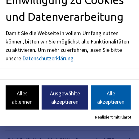
Verkehrsentwicklungsplan Kurzfassung
und Datenverarbeitung
Verkehrsentwicklungsplan Langfassung
Damit Sie die Webseite in vollem Umfang nutzen
können, bitten wir Sie möglichst alle Funktionalitäten
zu aktivieren.
Um mehr zu erfahren, lesen Sie bitte
Vom Verkehr zur Mobilität – Ziele und
unsere
Datenschutzerklärung
.
Leitlinien des VEPs 2030
Der VEP ist Teamwork - Beteiligung am
Prozess
Alles
Ausgewählte
Alle
ablehnen
akzeptieren
akzeptieren
Der VEP ist zukunftsorientiert und vernetzt -
Realisiert mit Klaro!
Vorgehen und Zusammenhänge