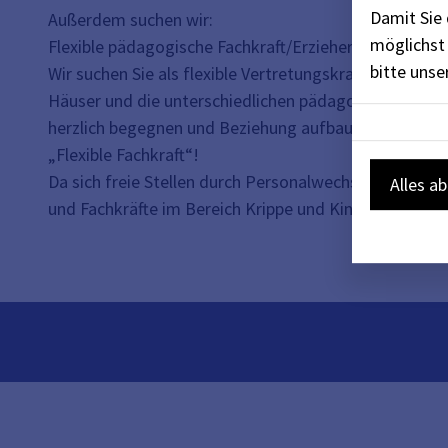
Damit Sie 
Außerdem suchen wir:
möglichst 
Flexible pädagogische Fachkraft/Erzieher*in in Voll- od
bitte uns
Wir suchen Sie als flexible Vertretungskraft für läng
Häuser und die unterschiedlichen pädagogischen Kon
herzlich begegnen und Beziehung aufbauen können, da
„Flexible Fachkraft“!
Da sich freie Stellen durch Personalwechsel auch kur
Alles a
und Fachkräfte im Bereich Krippe und Kindergarten 