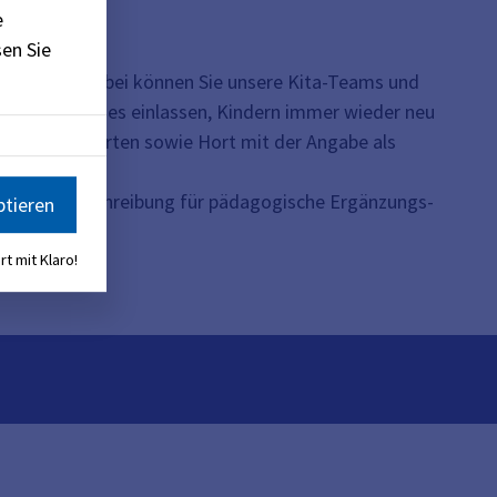
e
en Sie
nrichtungen. Dabei können Sie unsere Kita-Teams und
uf etwas Neues einlassen, Kindern immer wieder neu
und Kindergarten sowie Hort mit der Angabe als
sere Dauerausschreibung für pädagogische Ergänzungs-
ptieren
n.
rt mit Klaro!