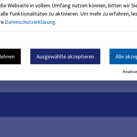
die Webseite in vollem Umfang nutzen können, bitten wir Si
alle Funktionalitäten zu aktivieren.
Um mehr zu erfahren, les
er Teilzeit
ere
Datenschutzerklärung
.
ere und kürzere Einsätze bei Personalausfällen in unseren Ei
zepte und Sozialräume kennen lernen. Wenn Sie sich gerne a
nn bewerben Sie sich als pädagogische Fachkraft in Krippe 
zfristig ergeben können, können Sie sich jederzeit über un
blehnen
Ausgewählte akzeptieren
Alle akze
sowie Hort bewerben und ihren Wunsch-Arbeitsbereich angebe
Realisie