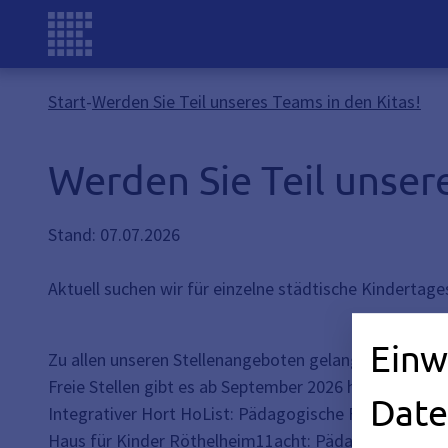
Start
-
Werden Sie Teil unseres Teams in den Kitas!
Werden Sie Teil unser
Stand: 07.07.2026
Aktuell suchen wir für einzelne städtische Kindertag
Einw
Zu allen unseren Stellenangeboten gelangen Sie hier 
Freie Stellen gibt es ab September 2026 hier:
Date
Integrativer Hort HoList: Pädagogische Fachkraft in Vo
Haus für Kinder Röthelheim11acht: Pädagogische Ergän