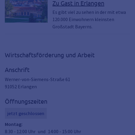
Gäste, Erlangen besuchen, Aufenthalt,
Zu Gast in Erlangen
Aufenthalt in Erlangen, Besucher,
Es gibt viel zu sehen in der mit etwa
Touristen, Urlaub, Freizeit
120.000 Einwohnern kleinsten
Großstadt Bayerns.
Wirtschaftsförderung und Arbeit
Anschrift
Werner-von-Siemens-Straße 61
91052
Erlangen
Öffnungszeiten
jetzt geschlossen
Montag
:
8:30
-
12:00
Uhr
und
14:00
-
15:00
Uhr