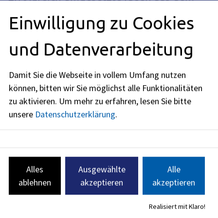
WerkRaum 2022
Einwilligung zu Cookies
Neustädter Kirchenplatz: unsere Stadt,
und Datenverarbeitung
unsere Stühle
Damit Sie die Webseite in vollem Umfang nutzen
Open-Air Tanzboden auf dem Theaterhof:
können, bitten wir Sie möglichst alle Funktionalitäten
Sommergefühle und Flugzeuge im Bauch
zu aktivieren.
Um mehr zu erfahren, lesen Sie bitte
unsere
Datenschutzerklärung
.
Nürnberger Straße: Baumbank statt
Baumhaus
Alles
Ausgewählte
Alle
Erweiterung der Fußgängerzone: kleiner
ablehnen
akzeptieren
akzeptieren
Pflock mit großer Wirkung
Realisiert mit Klaro!