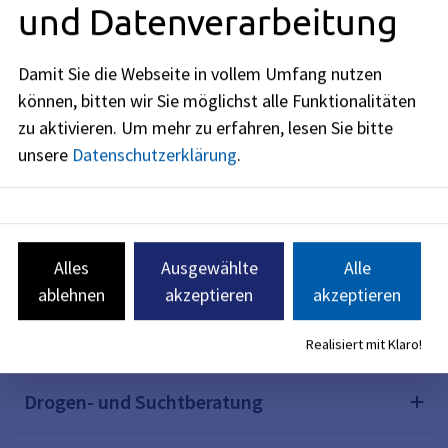
und Datenverarbeitung
Sozialdienst, Stadtjugendamt Erlangen
Damit Sie die Webseite in vollem Umfang nutzen
Bei Krisen und Notfällen abends, an
können, bitten wir Sie möglichst alle Funktionalitäten
Wochenenden und Feiertagen
zu aktivieren.
Um mehr zu erfahren, lesen Sie bitte
unsere
Datenschutzerklärung
.
Hilfe in psychischen Notsituationen
Kinder und Jugendliche - Nummern für
Alles
Ausgewählte
Alle
Notsituationen und schnelle Beratung
ablehnen
akzeptieren
akzeptieren
Elterntelefon - Nummer gegen Kummer
Realisiert mit Klaro!
Drogen- und Suchtberatung