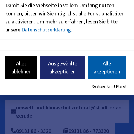
Damit Sie die Webseite in vollem Umfang nutzen
jetzt geschlossen
können, bitten wir Sie möglichst alle Funktionalitäten
zu aktivieren.
Um mehr zu erfahren, lesen Sie bitte
Montag
:
unsere
Datenschutzerklärung
.
08:00
-
12:00
Uhr
und
14:00
-
18:00
Uhr
Dienstag
:
08:00
-
12:00
Uhr
Donnerstag
:
Alles
Ausgewählte
Alle
08:00
-
14:00
Uhr
ablehnen
akzeptieren
akzeptieren
Freitag
:
08:00
-
12:00
Uhr
Realisiert mit Klaro!
umwelt-und-klimaschutzreferat@stadt.erlan
gen.de
09131
86
-
3320
09131
86
-
773320