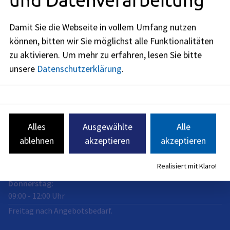
Anschrift
Junkersstraße 1
Damit Sie die Webseite in vollem Umfang nutzen
91052
Erlangen
können, bitten wir Sie möglichst alle Funktionalitäten
zu aktivieren.
Um mehr zu erfahren, lesen Sie bitte
Öffnungszeiten
unsere
Datenschutzerklärung
.
jetzt geschlossen
Montag
:
09:00
-
12:00
Uhr
Dienstag
:
Alles
Ausgewählte
Alle
09:00
-
12:00
Uhr
ablehnen
akzeptieren
akzeptieren
Mittwoch
:
Realisiert mit Klaro!
09:00
-
12:00
Uhr
Donnerstag
:
09:00
-
12:00
Uhr
Freitag nach Angebotsbedarf.