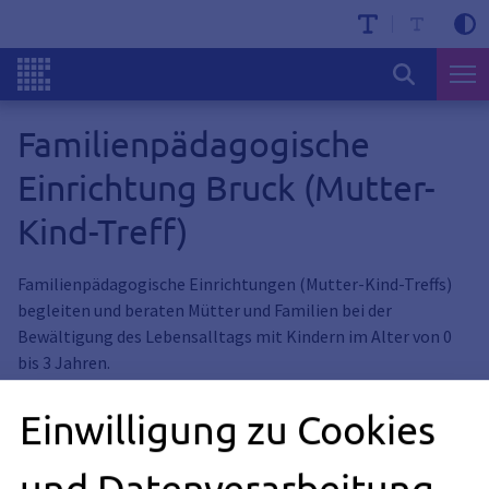
Familienpädagogische
Einrichtung Bruck (Mutter-
Kind-Treff)
Familienpädagogische Einrichtungen (Mutter-Kind-Treffs)
begleiten und beraten Mütter und Familien bei der
Bewältigung des Lebensalltags mit Kindern im Alter von 0
bis 3 Jahren.
Einwilligung zu Cookies
und Datenverarbeitung