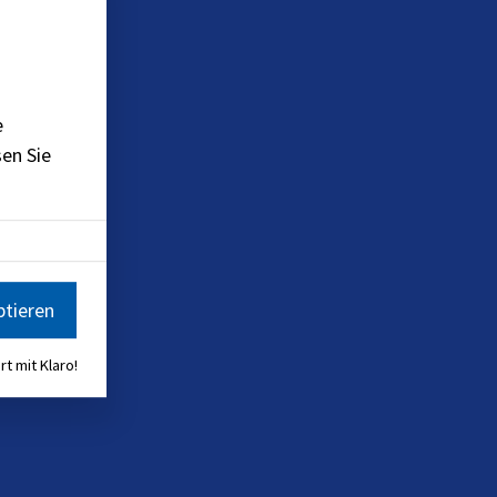
e
en Sie
ptieren
rt mit Klaro!