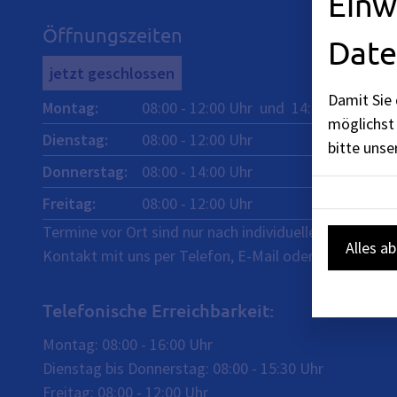
Einw
Öffnungszeiten
Date
jetzt geschlossen
Damit Sie 
Montag
:
08:00
-
12:00
Uhr
und
14:00
-
16:00
Uh
möglichst 
Dienstag
:
08:00
-
12:00
Uhr
bitte uns
Donnerstag
:
08:00
-
14:00
Uhr
Freitag
:
08:00
-
12:00
Uhr
Termine vor Ort sind nur nach individueller Vereinba
Alles a
Kontakt mit uns per Telefon, E-Mail oder Kontaktfor
Telefonische Erreichbarkeit:
Montag: 08:00 - 16:00 Uhr
Dienstag bis Donnerstag: 08:00 - 15:30 Uhr
Freitag: 08:00 - 12:00 Uhr