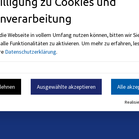
illigung zu Cookies und
nverarbeitung
die Webseite in vollem Umfang nutzen können, bitten wir Si
r
alle Funktionalitäten zu aktivieren.
Um mehr zu erfahren, les
ere
Datenschutzerklärung
.
rung möglich. Nehmen Sie
blehnen
Ausgewählte akzeptieren
Alle akze
mular auf.
Realisie