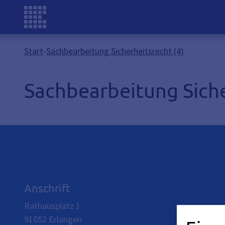
Start
-
Sachbearbeitung Sicherheitsrecht (4)
Sachbearbeitung Siche
Anschrift
Rathausplatz 1
91052
Erlangen