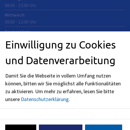
08:00
-
12:00
Uhr
Mittwoch
:
08:00
-
12:00
Uhr
Donnerstag
:
08:00
-
12:00
Uhr
Einwilligung zu Cookies
Telefonische Erreichbarkeit:
und Datenverarbeitung
Montag: 08:00 – 12:00 Uhr
Dienstag: 08:00 – 12:00 Uhr
Mittwoch: 08:00 – 12:00 Uhr
Damit Sie die Webseite in vollem Umfang nutzen
Donnerstag: 08:00 – 12:00 Uhr
können, bitten wir Sie möglichst alle Funktionalitäten
Freitag: 08:00 – 12:00 Uhr
zu aktivieren.
Um mehr zu erfahren, lesen Sie bitte
unsere
Datenschutzerklärung
.
melderegister@stadt.erlangen.de
09131
86
-
2381
09131
86
-
2692