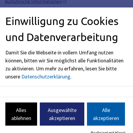
Ausführliche Informationen
Einwilligung zu Cookies
und Datenverarbeitung
Anschrift
Karl-Zucker-Straße 10
Damit Sie die Webseite in vollem Umfang nutzen
91052
Erlangen
können, bitten wir Sie möglichst alle Funktionalitäten
Öffnungszeiten
zu aktivieren.
Um mehr zu erfahren, lesen Sie bitte
unsere
Datenschutzerklärung
.
jetzt geschlossen
Montag
:
08:00
-
12:00
Uhr
und
13:00
-
18:00
Uhr
Dienstag
:
Alles
Ausgewählte
Alle
08:00
-
12:00
Uhr
und
13:00
-
16:00
Uhr
ablehnen
akzeptieren
akzeptieren
Mittwoch
:
08:00
-
12:00
Uhr
und
13:00
-
16:00
Uhr
Realisiert mit Klaro!