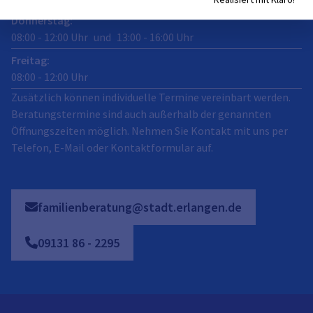
Donnerstag
:
08:00
-
12:00
Uhr
und
13:00
-
16:00
Uhr
Freitag
:
08:00
-
12:00
Uhr
Zusätzlich können individuelle Termine vereinbart werden.
Beratungstermine sind auch außerhalb der genannten
Öffnungszeiten möglich. Nehmen Sie Kontakt mit uns per
Telefon, E-Mail oder Kontaktformular auf.
familienberatung@stadt.erlangen.de
09131
86
-
2295