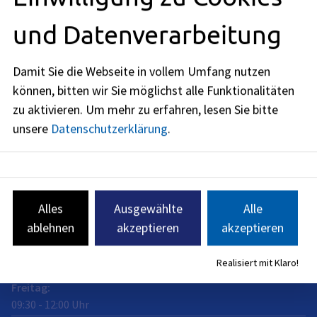
Schuhstraße 40
und Datenverarbeitung
91052
Erlangen
Öffnungszeiten
Damit Sie die Webseite in vollem Umfang nutzen
können, bitten wir Sie möglichst alle Funktionalitäten
jetzt geschlossen
zu aktivieren.
Um mehr zu erfahren, lesen Sie bitte
Montag
:
unsere
Datenschutzerklärung
.
09:30
-
15:00
Uhr
Dienstag
:
09:30
-
15:00
Uhr
Mittwoch
:
Alles
Ausgewählte
Alle
09:30
-
15:00
Uhr
ablehnen
akzeptieren
akzeptieren
Donnerstag
:
Realisiert mit Klaro!
09:30
-
15:00
Uhr
Freitag
:
09:30
-
12:00
Uhr