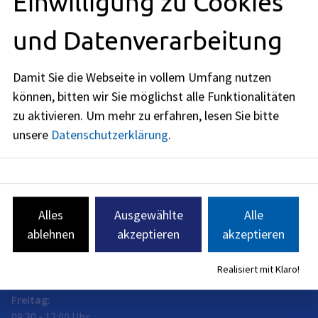
Einwilligung zu Cookies
Anschrift
und Datenverarbeitung
Schuhstraße 40
91052
Erlangen
Damit Sie die Webseite in vollem Umfang nutzen
Öffnungszeiten
können, bitten wir Sie möglichst alle Funktionalitäten
jetzt geschlossen
zu aktivieren.
Um mehr zu erfahren, lesen Sie bitte
unsere
Datenschutzerklärung
.
Montag
:
09:30
-
15:00
Uhr
Dienstag
:
09:30
-
15:00
Uhr
Alles
Ausgewählte
Alle
Mittwoch
:
ablehnen
akzeptieren
akzeptieren
09:30
-
15:00
Uhr
Donnerstag
:
Realisiert mit Klaro!
09:30
-
15:00
Uhr
Freitag
:
09:30
-
12:00
Uhr