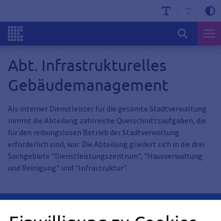
Abt. Infrastrukturelles
Gebäudemanagement
Als interner Dienstleister für die gesamte Stadtverwaltung
nimmt die Abteilung zahlreiche Querschnittsaufgaben, die
für den reibungslosen Betrieb der Stadtverwaltung
erforderlich sind, war. Die Abteilung gliedert sich in die drei
Sachgebiete "Dienstleistungszentrum", "Hausverwaltung
und Reinigung" und "Infrastruktur".