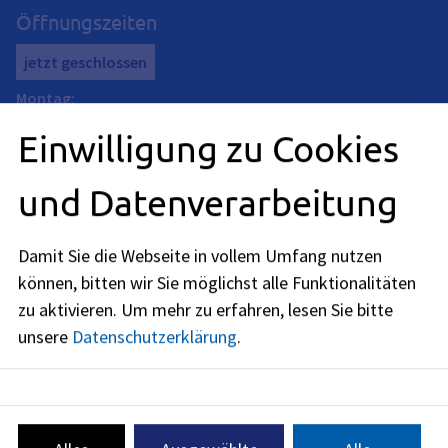
Öffnungszeiten
jetzt geschlossen
Montag
:
08:45
-
12:30
Uhr
Einwilligung zu Cookies
Mittwoch
:
08:45
-
12:30
Uhr
und Datenverarbeitung
Donnerstag
:
13:15
-
17:00
Uhr
Damit Sie die Webseite in vollem Umfang nutzen
Freitag
:
können, bitten wir Sie möglichst alle Funktionalitäten
08:45
-
12:30
Uhr
zu aktivieren.
Um mehr zu erfahren, lesen Sie bitte
unsere
Datenschutzerklärung
.
fundbuero@caritas-erlangen.de
09131
8856
-
50
09131
8856
-
10