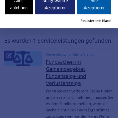
Alles
Ausgewählte
Alle
ablehnen
akzeptieren
akzeptieren
Realisiert mit Klaro!
Es wurden 1 Serviceleistungen gefunden
Serviceleistung, Online-Dienst
Fundsachen im
Gemeindegebiet;
Fundanzeige und
Verlustanzeige
Wenn Sie eine verlorene Sache finden
und diese an sich nehmen, müssen Sie
es dem Fundbüro melden, wenn die
Sache nicht direkt dem Eigentümer
zurückgegeben werden kann. Wenn