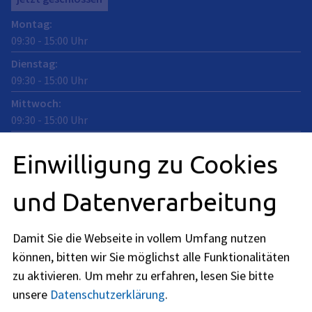
Montag
:
09:30
-
15:00
Uhr
Dienstag
:
09:30
-
15:00
Uhr
Mittwoch
:
09:30
-
15:00
Uhr
Donnerstag
:
Einwilligung zu Cookies
09:30
-
15:00
Uhr
Freitag
:
und Datenverarbeitung
09:30
-
12:00
Uhr
Damit Sie die Webseite in vollem Umfang nutzen
können, bitten wir Sie möglichst alle Funktionalitäten
naturschutz@stadt.erlangen.de
zu aktivieren.
Um mehr zu erfahren, lesen Sie bitte
unsere
Datenschutzerklärung
.
09131
86
-
3326
09131
86
-
2956