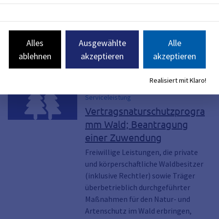
Alles
Ausgewählte
Alle
ablehnen
akzeptieren
akzeptieren
Es wurden 2 Serviceleistungen gefunden
Realisiert mit Klaro!
Serviceleistung
Vertragsnaturschutzprogra
mm Wald; Beantragung
einer Zuwendung
Freiwillige Leistungen, die private
und körperschaftliche Waldbesitzer
(inklusive Rechtler) sowie Träger
überbetrieblich durchgeführter
Maßnahmen für den Natur- und
Artenschutz im Wald erbringen,