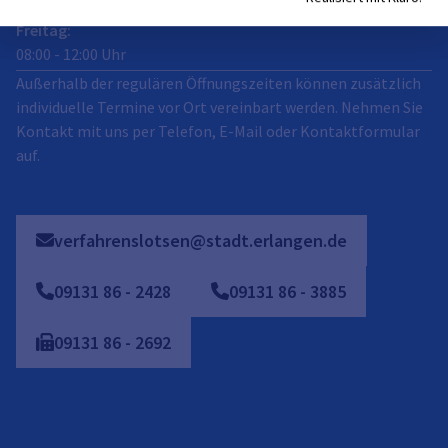
Freitag
:
08:00
-
12:00
Uhr
Außerhalb der regulären Öffnungszeiten können zusätzlich
individuelle Termine vor Ort vereinbart werden. Nehmen Sie
Kontakt mit uns per Telefon, E-Mail oder Kontaktformular
auf.
verfahrenslotsen@stadt.erlangen.de
09131
86
-
2428
09131 86 - 3885
09131
86
-
2692