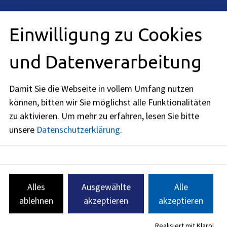
Einwilligung zu Cookies
Anschrift
Rathausplatz 1
und Datenverarbeitung
91052
Erlangen
Öffnungszeiten
Damit Sie die Webseite in vollem Umfang nutzen
können, bitten wir Sie möglichst alle Funktionalitäten
jetzt geschlossen
zu aktivieren.
Um mehr zu erfahren, lesen Sie bitte
Montag
:
unsere
Datenschutzerklärung
.
08:00
-
12:00
Uhr
Dienstag
:
08:00
-
12:00
Uhr
Mittwoch
:
Alles
Ausgewählte
Alle
08:00
-
12:00
Uhr
ablehnen
akzeptieren
akzeptieren
Donnerstag
:
08:00
-
12:00
Uhr
Realisiert mit Klaro!