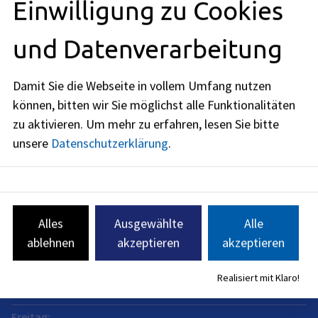
Einwilligung zu Cookies
Anschrift
und Datenverarbeitung
Rathausplatz 1
91052
Erlangen
Damit Sie die Webseite in vollem Umfang nutzen
Öffnungszeiten
können, bitten wir Sie möglichst alle Funktionalitäten
zu aktivieren.
Um mehr zu erfahren, lesen Sie bitte
jetzt geschlossen
unsere
Datenschutzerklärung
.
Montag
:
08:30
-
12:00
Uhr
Dienstag
:
08:30
-
12:00
Uhr
Alles
Ausgewählte
Alle
Mittwoch
:
ablehnen
akzeptieren
akzeptieren
08:30
-
12:00
Uhr
Donnerstag
:
Realisiert mit Klaro!
08:30
-
12:00
Uhr
Freitag
: