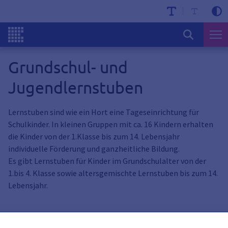
Grundschul- und
Jugendlernstuben
Lernstuben sind wie ein Hort eine Tageseinrichtung für
Schulkinder. In kleinen Gruppen mit ca. 16 Kindern erhalten
die Kinder von der 1.Klasse bis zum 14. Lebensjahr
individuelle Förderung und ganzheitliche Bildung.
Es gibt Lernstuben für Kinder im Grundschulalter von der
1.bis 4. Klasse sowie altersgemischte Lernstuben bis zum 14.
Lebensjahr.