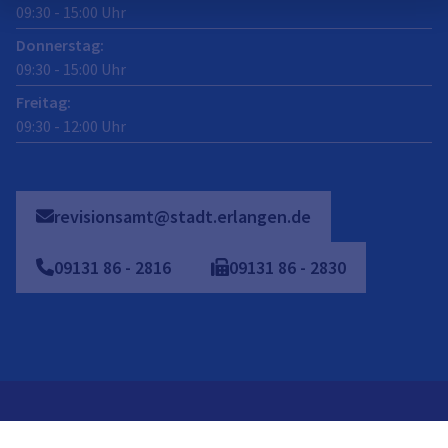
09:30
-
15:00
Uhr
Donnerstag
:
09:30
-
15:00
Uhr
Freitag
:
09:30
-
12:00
Uhr
revisionsamt@stadt.erlangen.de
09131
86
-
2816
09131
86
-
2830