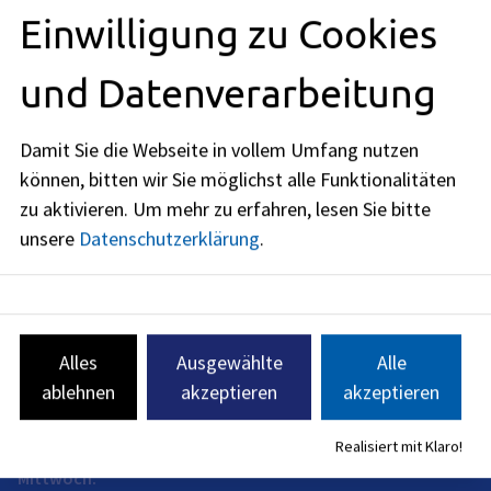
Einwilligung zu Cookies
Korruptionsprävention
und Datenverarbeitung
Damit Sie die Webseite in vollem Umfang nutzen
Anschrift
können, bitten wir Sie möglichst alle Funktionalitäten
Stintzingstraße 46 a
zu aktivieren.
Um mehr zu erfahren, lesen Sie bitte
91052
Erlangen
unsere
Datenschutzerklärung
.
Öffnungszeiten
jetzt geschlossen
Montag
:
Alles
Ausgewählte
Alle
09:30
-
15:00
Uhr
ablehnen
akzeptieren
akzeptieren
Dienstag
:
09:30
-
15:00
Uhr
Realisiert mit Klaro!
Mittwoch
: