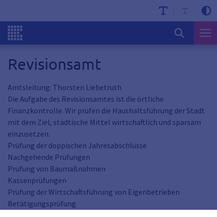
Revisionsamt
Amtsleitung: Thorsten Liebetruth
Die Aufgabe des Revisionsamtes ist die örtliche
Finanzkontrolle. Wir prüfen die Haushaltsführung der Stadt
mit dem Ziel, städtische Mittel wirtschaftlich und sparsam
einzusetzen.
Prüfung der doppischen Jahresabschlüsse
Nachgehende Prüfungen
Prüfung von Baumaßnahmen
Kassenprüfungen
Prüfung der Wirtschaftsführung von Eigenbetrieben
Betätigungsprüfung
Auftragsprüfungen