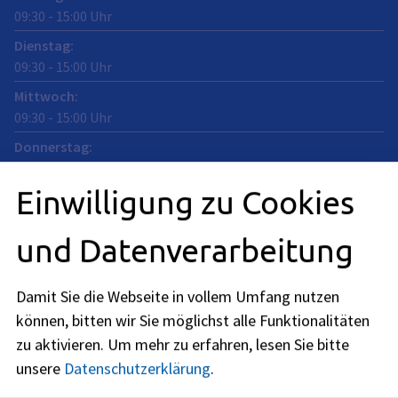
09:30
-
15:00
Uhr
Dienstag
:
09:30
-
15:00
Uhr
Mittwoch
:
09:30
-
15:00
Uhr
Donnerstag
:
09:30
-
15:00
Uhr
Einwilligung zu Cookies
Freitag
:
09:30
-
12:00
Uhr
und Datenverarbeitung
Nach individueller Terminvereinbarung
Damit Sie die Webseite in vollem Umfang nutzen
liegenschaftsamt@stadt.erlangen.de
können, bitten wir Sie möglichst alle Funktionalitäten
zu aktivieren.
Um mehr zu erfahren, lesen Sie bitte
09131
86
-
2235
09131
86
-
2524
unsere
Datenschutzerklärung
.