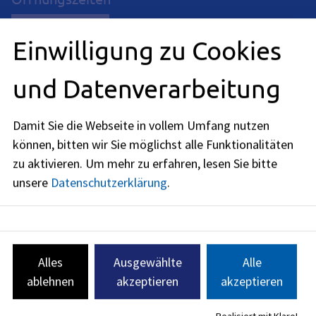
jetzt geschlossen
Einwilligung zu Cookies
Montag
:
08:00
-
14:00
Uhr
und Datenverarbeitung
Dienstag
:
08:00
-
12:00
Uhr
Damit Sie die Webseite in vollem Umfang nutzen
Mittwoch
:
können, bitten wir Sie möglichst alle Funktionalitäten
08:00
-
12:00
Uhr
zu aktivieren.
Um mehr zu erfahren, lesen Sie bitte
Donnerstag
:
unsere
Datenschutzerklärung
.
08:00
-
14:00
Uhr
Freitag
:
08:00
-
12:00
Uhr
Alles
Ausgewählte
Alle
Nur nach individueller Vereinbarung:
ablehnen
akzeptieren
akzeptieren
Termine vor Ort sind nur nach individueller Vereinbarung