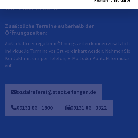
möglich. Nehmen Sie Kontakt mit uns per Telefon, E-Mail
Realisiert mit Klaro!
oder Kontaktformular auf.
Zusätzliche Termine außerhalb der
Öffnungszeiten:
Außerhalb der regulären Öffnungszeiten können zusätzlich
individuelle Termine vor Ort vereinbart werden. Nehmen Sie
Kontakt mit uns per Telefon, E-Mail oder Kontaktformular
auf.
sozialreferat@stadt.erlangen.de
09131
86
-
1800
09131
86
-
3322