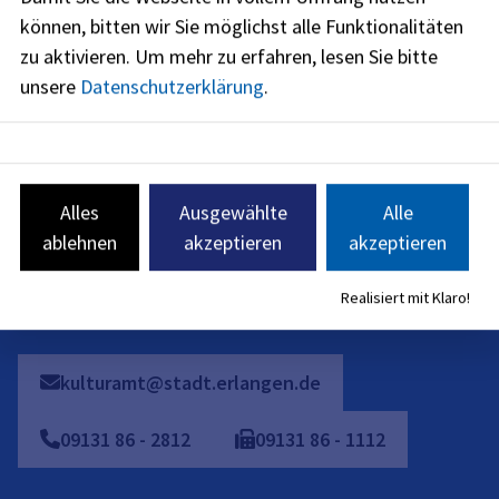
können, bitten wir Sie möglichst alle Funktionalitäten
Montag
:
zu aktivieren.
Um mehr zu erfahren, lesen Sie bitte
09:00
-
15:00
Uhr
unsere
Datenschutzerklärung
.
Dienstag
:
09:00
-
13:00
Uhr
Donnerstag
:
09:00
-
13:00
Uhr
Alles
Ausgewählte
Alle
Freitag
:
ablehnen
akzeptieren
akzeptieren
09:00
-
13:00
Uhr
Sie können zusätzlich individuelle Termine vereinbaren.
Realisiert mit Klaro!
kulturamt@stadt.erlangen.de
09131
86
-
2812
09131
86
-
1112