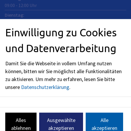
09:00
-
12:00
Uhr
Dienstag
:
09:00
-
12:00
Uhr
Einwilligung zu Cookies
Mittwoch
:
09:00
-
12:00
Uhr
und Datenverarbeitung
Donnerstag
:
09:00
-
12:00
Uhr
Damit Sie die Webseite in vollem Umfang nutzen
Freitag
:
können, bitten wir Sie möglichst alle Funktionalitäten
09:00
-
12:00
Uhr
zu aktivieren.
Um mehr zu erfahren, lesen Sie bitte
Zusätzlich können individuelle Termine vereinbart werden.
unsere
Datenschutzerklärung
.
mobilitaetsplanung@stadt.erlangen.de
Alles
Ausgewählte
Alle
09131
86
-
1327
09131
86
-
1304
ablehnen
akzeptieren
akzeptieren