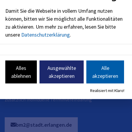
Damit Sie die Webseite in vollem Umfang nutzen
Öffnungszeiten
können, bitten wir Sie möglichst alle Funktionalitäten
jetzt geschlossen
zu aktivieren.
Um mehr zu erfahren, lesen Sie bitte
Montag
:
unsere
Datenschutzerklärung
.
09:30
-
15:00
Uhr
Dienstag
:
09:30
-
15:00
Uhr
Donnerstag
:
Alles
Ausgewählte
Alle
09:30
-
15:00
Uhr
ablehnen
akzeptieren
akzeptieren
Freitag
:
Realisiert mit Klaro!
09:30
-
12:00
Uhr
zusätzlich individuelle Terminvereinbarung
bm2@stadt.erlangen.de