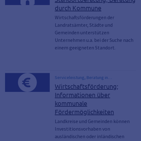
Industriestandort, Information,
durch Kommune
Informieren, investieren, Invest in Bavaria,
Site Information System,
Wirtschaftsförderungen der
Standortdatenbank, Standortmarketing,
Landratsämter, Städte und
umsiedeln, Umsiedlungsberatung,
Gemeinden unterstützen
Wirtschaftsstandort
Unternehmen u.a. bei der Suche nach
einem geeigneten Standort.
Serviceleistung, Beratung in
Standortfragen, Gewerbeflächen und
Wirtschaftsförderung;
Immobilien, Informationsveranstaltungen,
Informationen über
Schaffung neuer Arbeitsplätze,
kommunale
Standortentwicklung
Fördermöglichkeiten
Landkreise und Gemeinden können
Investitionsvorhaben von
ausländischen oder inländischen