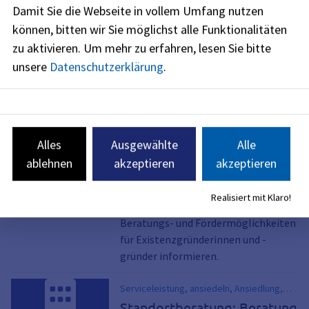
Damit Sie die Webseite in vollem Umfang nutzen
können, bitten wir Sie möglichst alle Funktionalitäten
zu aktivieren.
Um mehr zu erfahren, lesen Sie bitte
Es wurden 3 Serviceleistungen gefunden
unsere
Datenschutzerklärung
.
Serviceleistung, Förderangebote
Gründung, Förderdatenbank, Startup in
Existenzgründung; Beratung
Bayern - Gründerportal Bayern, Wegweiser
und Förderung
in die Selbständigkeit
Alles
Ausgewählte
Alle
Sie können sich über das Portal
ablehnen
akzeptieren
akzeptieren
"Gründerland Bayern" und zum
Beispiel bei den
Realisiert mit Klaro!
Kreisverwaltungsbehörden über die
Beratungs- und Fördermöglichkeiten
für Existenzgründerinnen und -
gründer informieren.
Serviceleistung, ansiedeln, Ansiedlung,
beraten, Gewerbeflächen,
Standortberatung; Beratung