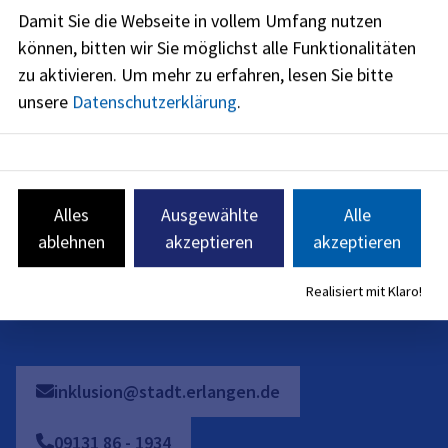
Öffnungszeiten
Damit Sie die Webseite in vollem Umfang nutzen
können, bitten wir Sie möglichst alle Funktionalitäten
jetzt geschlossen
zu aktivieren.
Um mehr zu erfahren, lesen Sie bitte
Montag
:
unsere
Datenschutzerklärung
.
09:30
-
15:00
Uhr
Dienstag
:
09:30
-
15:00
Uhr
Donnerstag
:
Alles
Ausgewählte
Alle
09:30
-
15:00
Uhr
ablehnen
akzeptieren
akzeptieren
Freitag
:
09:30
-
12:00
Uhr
Realisiert mit Klaro!
zusätzlich individuelle Terminvereinbarung
inklusion@stadt.erlangen.de
09131
86
-
1934