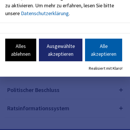
zu aktivieren.
Um mehr zu erfahren, lesen Sie bitte
unsere
Datenschutzerklärung
.
Bearbeitungsstand
Zeitrahmen
Alles
Ausgewählte
Alle
Kosten
ablehnen
akzeptieren
akzeptieren
Realisiert mit Klaro!
Bürgerbeteiligung oder -information
Politischer Beschluss
Ratsinformationssystem