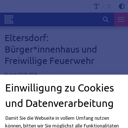
Eltersdorf:
Bürger*innenhaus und
Freiwillige Feuerwehr
Stand: 22.05.2026
Einwilligung zu Cookies
In Eltersdorf soll ein neues Bürger*innenhaus entstehen.
Dieses soll für Vereins- und Freizeitnutzung offenstehen.
und Datenverarbeitung
Außerdem wird dort die Freiwillige Feuerwehr Eltersdorf
untergebracht.
Damit Sie die Webseite in vollem Umfang nutzen
können, bitten wir Sie möglichst alle Funktionalitäten
Informationen