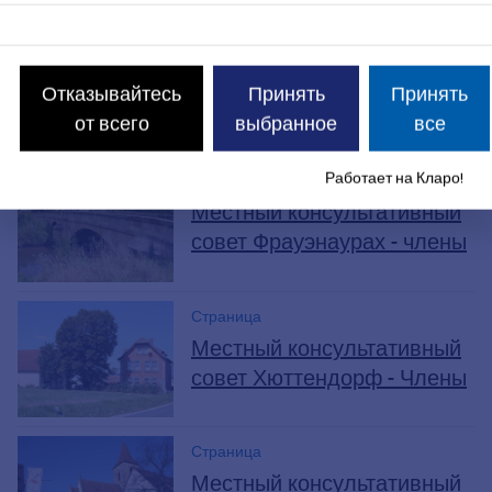
Страница
Местный консультативный
Отказывайтесь
Принять
Принять
совет Тенненлоэ - члены
от всего
выбранное
все
Работает на Кларо!
Страница
Местный консультативный
совет Фрауэнаурах - члены
Страница
Местный консультативный
совет Хюттендорф - Члены
Страница
Местный консультативный