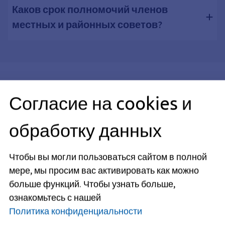
Каков срок полномочий членов
местных и районных советов?
Наши местные советы
Согласие на cookies и
Страница
обработку данных
Местный консультативный
совет Косбах/Хойслинг/
Штойдах - члены
Чтобы вы могли пользоваться сайтом в полной
мере, мы просим вас активировать как можно
больше функций.
Чтобы узнать больше,
Страница
Местный консультативный
ознакомьтесь с нашей
совет Кригенбрунн - члены
Политика конфиденциальности