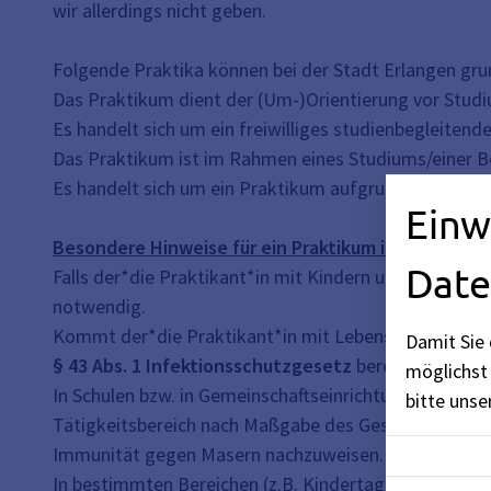
wir allerdings nicht geben.
Folgende Praktika können bei der Stadt Erlangen grun
Das Praktikum dient der (Um-)Orientierung vor Stud
Es handelt sich um ein freiwilliges studienbegleite
Das Praktikum ist im Rahmen eines Studiums/einer Be
Es handelt sich um ein Praktikum aufgrund einer ge
Einw
Besondere Hinweise für ein Praktikum in Gemeinsch
Date
Falls der*die Praktikant*in mit Kindern und Jugendli
notwendig.
Kommt der*die Praktikant*in mit Lebensmitteln in Ber
Damit Sie 
§ 43 Abs. 1 Infektionsschutzgesetz
bereits vor Prak
möglichst 
In Schulen bzw. in Gemeinschaftseinrichtungen, in d
bitte uns
Tätigkeitsbereich nach Maßgabe des Gesetzes für de
Immunität gegen Masern nachzuweisen. Ein entspre
In bestimmten Bereichen (z.B. Kindertageseinrichtu