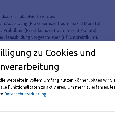
dsätzlich absolviert werden:
ium/Ausbildung (Praktikumszeitraum max. 3 Monate).
ndes Praktikum (Praktikumszeitraum max. 3 Monate).
rufsausbildung vorgeschrieben (Pflichtpraktikum).
förderten Maßnahme des Jobcenters/der Arbeitsagentur.
illigung zu Cookies und
aftseinrichtungen:
nverarbeitung
chen in Gemeinschaftseinrichtungen in Kontakt kommt, ist e
ührung (hierunter fällt auch die bloße Darreichung von Lebe
die Webseite in vollem Umfang nutzen können, bitten wir Si
tikumsbeginn erforderlich.
alle Funktionalitäten zu aktivieren.
Um mehr zu erfahren, les
enen überwiegend minderjährige Personen betreut werden, si
ere
Datenschutzerklärung
.
n Schutz vor
Masern
und zur Stärkung der Impfprävention ve
chender Nachweis muss vor Praktikumsbeginn zwingend vor
ngen) muss gegebenenfalls vorab noch ein
erweitertes Führu