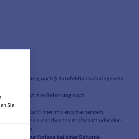
ine
Unterweisung nach § 35 Infektionsschutzgesetz
nsmitteln), ist eine
Belehrung nach
e
en Sie
nd alle Praktikant*innen mit entsprechendem
rpflichtet einen ausreichenden Impfschutz oder eine
gelegt werden.
ngszeugnis zur Vorlage bei einer Behörde