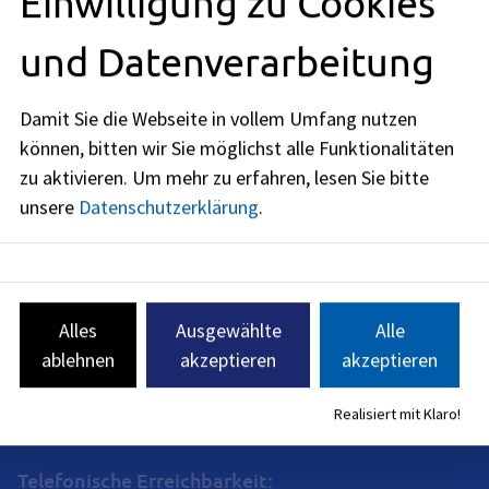
Einwilligung zu Cookies
Öffnungszeiten
und Datenverarbeitung
jetzt geschlossen
Damit Sie die Webseite in vollem Umfang nutzen
Montag
:
08:00
-
12:00
Uhr
und
14:00
-
16:00
Uhr
können, bitten wir Sie möglichst alle Funktionalitäten
zu aktivieren.
Um mehr zu erfahren, lesen Sie bitte
Dienstag
:
unsere
Datenschutzerklärung
.
08:00
-
12:00
Uhr
Donnerstag
:
08:00
-
14:00
Uhr
Freitag
:
Alles
Ausgewählte
Alle
08:00
-
12:00
Uhr
ablehnen
akzeptieren
akzeptieren
Termine vor Ort sind nur nach individueller Vereinbarung
möglich. Nehmen Sie Kontakt mit uns per Telefon, E-Mail
Realisiert mit Klaro!
oder Kontaktformular auf.
Telefonische Erreichbarkeit: