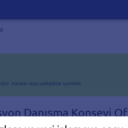
si
ir. Hatalar veya yanlışlıklar içerebilir.
syon Danışma Konseyi Ofi