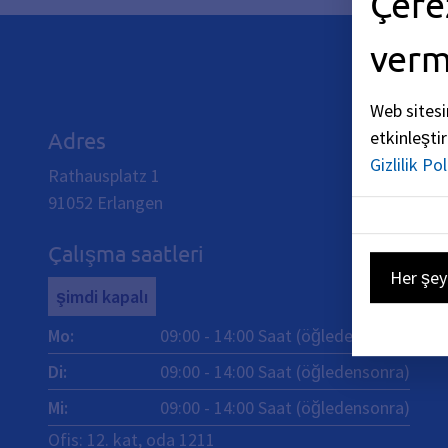
Çere
ver
Web sitesi
etkinleşti
Adres
Gizlilik Pol
Rathausplatz 1
91052
Erlangen
Çalışma saatleri
Her şey
şimdi kapalı
Mo
:
09:00
-
14:00
Saat (öğledensonra)
Di
:
09:00
-
14:00
Saat (öğledensonra)
Mi
:
09:00
-
14:00
Saat (öğledensonra)
Ofis: 12. kat, oda 1211