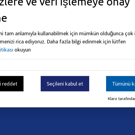
zlere ve veri işlemeye onay
me
ni tam anlamıyla kullanabilmek için mümkün olduğunca çok i
rmenizi rica ediyoruz.
Daha fazla bilgi edinmek için lütfen
itikası
okuyun
i reddet
Seçileni kabul et
Tümünü ka
Klaro tarafından