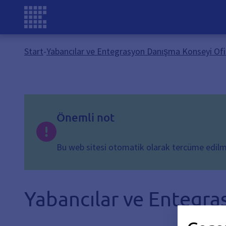
Start
-
Yabancılar ve Entegrasyon Danışma Konseyi Ofi
Önemli not
Bu web sitesi otomatik olarak tercüme edilmişt
Yabancılar ve Entegra