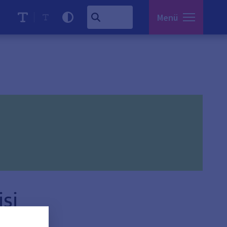
Menü
si