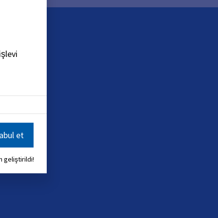
şlevi
bul et
 geliştirildi!