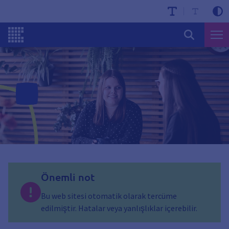
Önemli not
Bu web sitesi otomatik olarak tercüme
edilmiştir. Hatalar veya yanlışlıklar içerebilir.