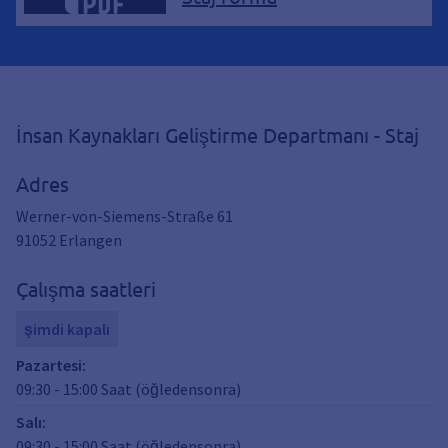
İnsan Kaynakları Geliştirme Departmanı - Staj
Adres
Werner-von-Siemens-Straße 61
91052
Erlangen
Çalışma saatleri
şimdi kapalı
Pazartesi
:
09:30
-
15:00
Saat (öğledensonra)
Salı
:
09:30
-
15:00
Saat (öğledensonra)