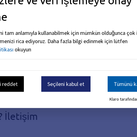
me
z
ni tam anlamıyla kullanabilmek için mümkün olduğunca çok i
rmenizi rica ediyoruz.
Daha fazla bilgi edinmek için lütfen
itikası
okuyun
i reddet
Seçileni kabul et
Tümünü ka
Klaro tarafından
 İletişim