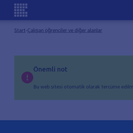
Start
-
Çalışan öğrenciler ve diğer alanlar
Önemli not
Bu web sitesi otomatik olarak tercüme edilmişt