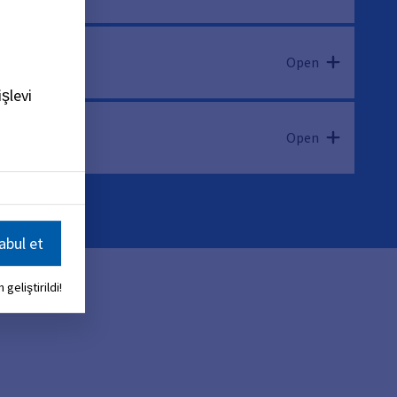
Open
şlevi
Open
bul et
 geliştirildi!