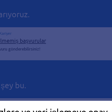
arıyoruz.
 Kariyer
dilmemiş başvurular
uru gönderebilirsiniz!
şey bu.
yoruz
zlere ve veri işlemeye onay