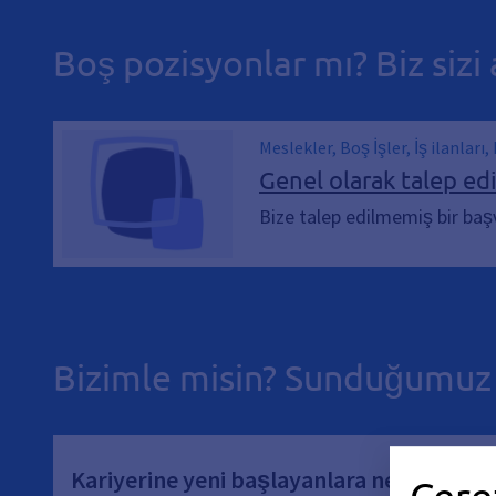
Boş pozisyonlar mı? Biz sizi 
Meslekler, Boş İşler, İş ilanları,
Genel olarak talep e
Bize talep edilmemiş bir başv
Bizimle misin? Sunduğumuz 
Kariyerine yeni başlayanlara neler sunu
Çere