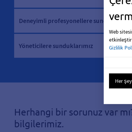
ver
Deneyimli profesyonellere sunduklarımı
Web sitesi
etkinleşti
Yöneticilere sunduklarımız
Gizlilik Pol
Her şey
Herhangi bir sorunuz var mı?
bilgilerimiz.