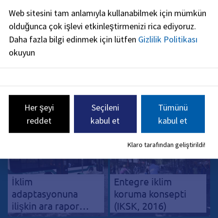
Web sitesini tam anlamıyla kullanabilmek için mümkün
olduğunca çok işlevi etkinleştirmenizi rica ediyoruz.
Daha fazla bilgi edinmek için lütfen
Gizlilik Politikası
okuyun
"İklim acil durumu"
İklim adaptasyon
temel çalışması
konsepti (KLAK,
(2020)
2020)
Her şeyi
Seçileni
Tümünü
reddet
kabul et
kabul et
Klaro tarafından geliştirildi!
İklim
Entegre iklim
adaptasyonuna
koruma konsepti
ilişkin ara rapor
(IKSK, 2016)
(2021)