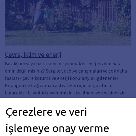
Çevre, iklim ve enerji
Bu akşam veya hafta sonu ne yapmak istediğinizden hala
emin değil misiniz? Sergiler, atölye çalışmaları ve çok daha
fazlası - çevre koruma ve enerji konularıyla ilgilenenler
Erlangen'de boş zaman aktiviteleri için birçok fırsat
bulacaktır. Etkinlik takvimimizin size ilham vermesine izin
verin!
Çerezlere ve veri
işlemeye onay verme
İklim çalışmaları