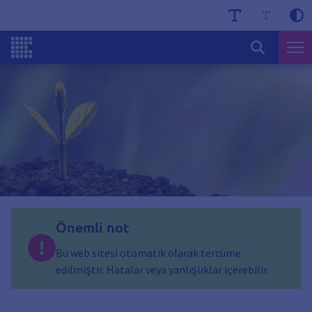
Önemli not
Bu web sitesi otomatik olarak tercüme
edilmiştir. Hatalar veya yanlışlıklar içerebilir.