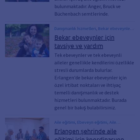
Isarstrasse 12, Çocuklar, Bebek, İletişim,
bulunmaktadır: Anger, Bruck ve
Anne, Açık toplantı, Problemler, Bebek
Büchenbach semtlerinde.
ağlıyor, Ebeveynler, Eğitim, Bebek, Erken
eğitim, Aileye yardım edin
Danışmanlık hizmetleri, Bekar ebeveynler
için irtibat noktaları, Bekar ebeveynler için
Bekar ebeveynler için
destek, Bekar ebeveynler için yardım ve
tavsiye ve yardım
tavsiyeler, Temas noktaları, Destek
hizmetleri, Destek için, Tek ebeveynli
Tek ebeveynler ve tek ebeveynli
aileler, Tek ebeveynli aileler, Bekar
aileler genellikle kendilerini özellikle
ebeveynler, Danışma merkezleri, Açık
stresli durumlarda bulurlar.
toplantı, İlk danışma görüşmesi, Ayrılık,
Erlangen'de bekar ebeveynler için
Bekar ebeveynler için müdavim masası,
özel irtibat noktaları ve ihtiyaç
Çocuk Bakımı, Yoğunluk dışı destek,
temelli danışmanlık ve destek
Değişim toplantıları, Yardımlar, Kriz
hizmetleri bulunmaktadır. Burada
durumları Bekar ebeveynler, Bekar
ebeveynler
genel bir bakış bulabilirsiniz.
Aile eğitimi, Ebeveyn eğitimi, Aile
eğitiminin koordinasyonu, Ebeveynler için
Erlangen şehrinde aile
kurslar, ABC Ailesi, Ebeveynlik becerilerini
eğitimi için koordinasyon