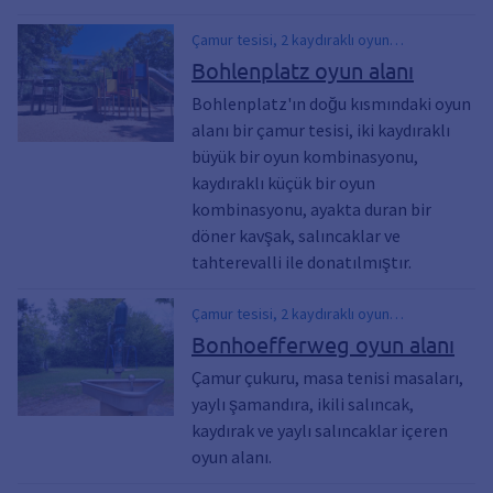
Çamur tesisi, 2 kaydıraklı oyun
kombinasyonu, Ayakta duran atlıkarınca,
Bohlenplatz oyun alanı
Salıncaklar, Sallanan cihazlar
Bohlenplatz'ın doğu kısmındaki oyun
alanı bir çamur tesisi, iki kaydıraklı
büyük bir oyun kombinasyonu,
kaydıraklı küçük bir oyun
kombinasyonu, ayakta duran bir
döner kavşak, salıncaklar ve
tahterevalli ile donatılmıştır.
Çamur tesisi, 2 kaydıraklı oyun
kombinasyonu, Ayakta duran atlıkarınca,
Bonhoefferweg oyun alanı
Salıncaklar, Sallanan cihazlar
Çamur çukuru, masa tenisi masaları,
yaylı şamandıra, ikili salıncak,
kaydırak ve yaylı salıncaklar içeren
oyun alanı.