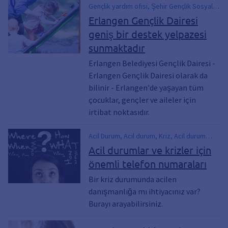
Gençlik yardım ofisi, Şehir Gençlik Sosyal
Yardım Ofisi, Destek için, Aileler, Çocuklar,
Erlangen Gençlik Dairesi
Gençler, Danışmanlık, Yardımlar, Aileleri
geniş bir destek yelpazesi
desteklemek, Çocuk Bakımı, Çocuk
sunmaktadır
koruma, Gençlik Dairesi ile İletişime Geçin,
Aile sorunları, Gençlik Refah Ofisi Teklifi
Erlangen Belediyesi Gençlik Dairesi -
Erlangen Gençlik Dairesi olarak da
bilinir - Erlangen'de yaşayan tüm
çocuklar, gençler ve aileler için
irtibat noktasıdır.
Acil Durum, Acil durum, Kriz, Acil durum
danışmanlığı, Yardım krizi, Danışmanlık, Acil
Acil durumlar ve krizler için
durum numarası, Kriz telefonu
önemli telefon numaraları
Bir kriz durumunda acilen
danışmanlığa mı ihtiyacınız var?
Burayı arayabilirsiniz.