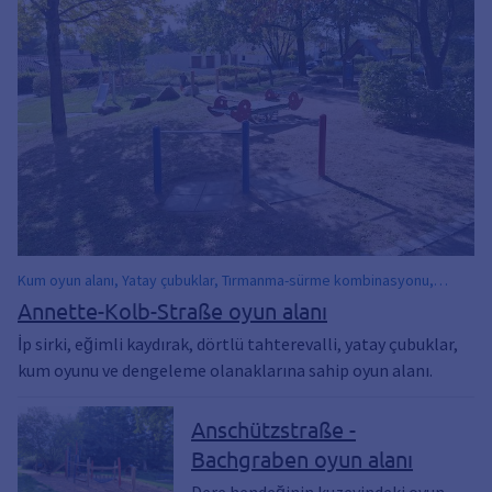
Kum oyun alanı, Yatay çubuklar, Tırmanma-sürme kombinasyonu,
Sallanan cihazlar
Annette-Kolb-Straße oyun alanı
İp sirki, eğimli kaydırak, dörtlü tahterevalli, yatay çubuklar,
kum oyunu ve dengeleme olanaklarına sahip oyun alanı.
Anschützstraße -
Bachgraben oyun alanı
Dere hendeğinin kuzeyindeki oyun