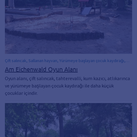
Çift salıncak, Sallanan hayvan, Yürümeye başlayan çocuk kaydırağı,
Atlıkarınca
Am Eichenwald Oyun Alanı
Oyun alanı, çift salıncak, tahterevalli, kum kazıcı, atlıkarınca
ve yürümeye başlayan çocuk kaydırağı ile daha küçük
çocuklar içindir.