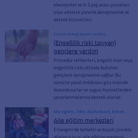
ebeveynler ve 0-3 yaş arası çocukları
olan ailelere yönelik danışmanlık ve
destek hizmetleri.
Sosyal entegrasyon yardımı,
Rehabilitasyon, gençler, bağımsız
(Engellilik riski taşıyan)
danışmanlık, Engellilik, olası engel, Destek,
gençlere yardım
yasal seçenekler, Engelli çocuklar, Engeller,
Özel ihtiyaç
Prosedür rehberleri, engelli olan veya
engellilik riski altında bulunan
gençlere danışmanlık sağlar. Bu
süreçte yasal imkânları göz önünde
bulundururlar ve uygun hizmetlerden
yararlanmalarına destek olurlar.
Aile eğitimi, Öfke, Büchenbach, Bebek,
Aile, Şiddet, Yardım, FapE, FaPE, Aile
Aile eğitim merkezleri
eğitim merkezleri, Anne çocuk buluşması,
Erlangen'de bebekli ve küçük çocuklu
Isar 12, GoWi 27, Junkers 1,
aileler için üç aile eğitim merkezi
Goldwitzerstrasse 27, Junkersstr. 1,