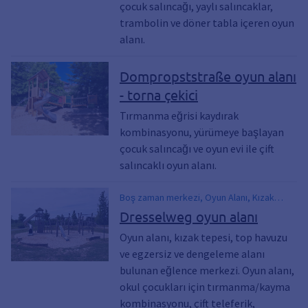
çocuk salıncağı, yaylı salıncaklar,
trambolin ve döner tabla içeren oyun
alanı.
Dompropststraße oyun alanı
- torna çekici
Tırmanma eğrisi kaydırak
kombinasyonu, yürümeye başlayan
çocuk salıncağı ve oyun evi ile çift
salıncaklı oyun alanı.
Boş zaman merkezi, Oyun Alanı, Kızak
tepesi, Top sahası, Çift teleferik
Dresselweg oyun alanı
Oyun alanı, kızak tepesi, top havuzu
ve egzersiz ve dengeleme alanı
bulunan eğlence merkezi. Oyun alanı,
okul çocukları için tırmanma/kayma
kombinasyonu, çift teleferik,