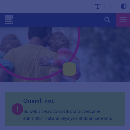
Önemli not
Bu web sitesi otomatik olarak tercüme
edilmiştir. Hatalar veya yanlışlıklar içerebilir.