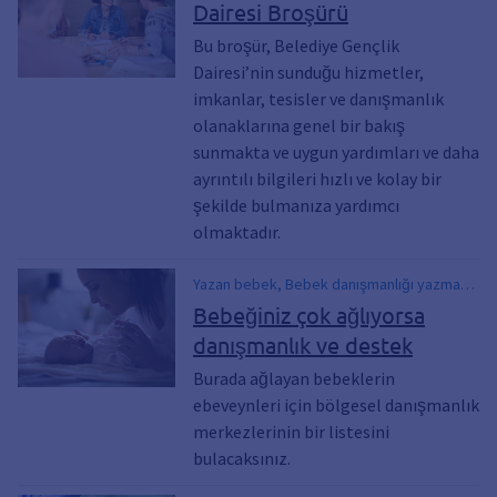
Dairesi Broşürü
Bu broşür, Belediye Gençlik
Dairesi’nin sunduğu hizmetler,
imkanlar, tesisler ve danışmanlık
olanaklarına genel bir bakış
sunmakta ve uygun yardımları ve daha
ayrıntılı bilgileri hızlı ve kolay bir
şekilde bulmanıza yardımcı
olmaktadır.
Yazan bebek, Bebek danışmanlığı yazmak,
Bebek çok ağlıyor, Danışmanlık ve destek,
Bebeğiniz çok ağlıyorsa
Ağlama polikliniği
danışmanlık ve destek
Burada ağlayan bebeklerin
ebeveynleri için bölgesel danışmanlık
merkezlerinin bir listesini
bulacaksınız.