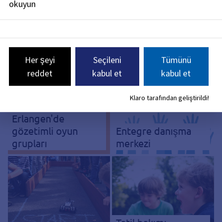
okuyun
Erlangen Aileler
Birliği
ABC Ailesi
Her şeyi
Seçileni
Tümünü
reddet
kabul et
kabul et
Klaro tarafından geliştirildi!
Erlangen'de
gözetimli oyun
Entegre danışma
grupları
merkezi