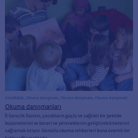
Gönüllülük, Okuma danışmanı, Okuma danışmanı, Okuma danışmanları,
Bağlılık, Etkileşim, Yüksek sesle oku, Okuma danışmanı, Okuma
Okuma danışmanları
danışmanı, okuma mentorları, Okuyun, Kitaplar, Resimli kitaplar,
İl Gençlik Dairesi, çocukların güçlü ve sağlıklı bir şekilde
Anaokulu
büyümelerini ve beceri ve yeteneklerini geliştirebilmelerini
sağlamak istiyor. Gönüllü okuma rehberleri buna önemli bir
katkı sağlamaktadır.