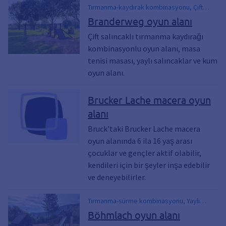
Tırmanma-kaydırak kombinasyonu, Çift
salıncak, Masa tenisi masası, Bahar
Branderweg oyun alanı
fedaileri, Kum oyun alanı
Çift salıncaklı tırmanma kaydırağı
kombinasyonlu oyun alanı, masa
tenisi masası, yaylı salıncaklar ve kum
oyun alanı.
Brucker Lache macera oyun
alanı
Bruck'taki Brucker Lache macera
oyun alanında 6 ila 16 yaş arası
çocuklar ve gençler aktif olabilir,
kendileri için bir şeyler inşa edebilir
ve deneyebilirler.
Tırmanma-sürme kombinasyonu, Yaylı
salıncaklar, Tahterevalli hayvanları, Çift
Böhmlach oyun alanı
salıncak, Oyunevi, ping pong masası