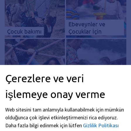
Ebeveynler ve
Çocuk bakımı
Çocuklar İçin
Çerezlere ve veri
Erlangen'deki Çocuk
Barbekü alanları ve
işlemeye onay verme
parkları
eğlence tesisleri
Web sitesini tam anlamıyla kullanabilmek için mümkün
olduğunca çok işlevi etkinleştirmenizi rica ediyoruz.
Daha fazla bilgi edinmek için lütfen
Gizlilik Politikası