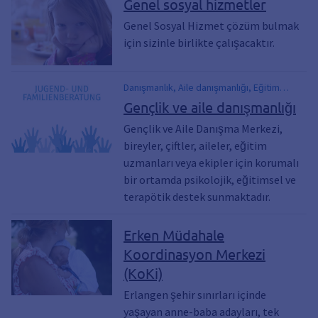
Genel sosyal hizmetler
Genel Sosyal Hizmet çözüm bulmak
için sizinle birlikte çalışacaktır.
Danışmanlık, Aile danışmanlığı, Eğitim
danışmanlığı, Çift danışmanlığı, Ayrılık,
Gençlik ve aile danışmanlığı
Boşanma, Çocuklar, Gençler, Genç
Gençlik ve Aile Danışma Merkezi,
yetişkinler, Eğitim, Geliştirme, Destek için,
bireyler, çiftler, aileler, eğitim
Yardım, Kriz, Okul sorunları, Öğrenme
güçlükleri, Problemler, İlişki, İlişki sorunları,
uzmanları veya ekipler için korumalı
Arabuluculuk, Ebeveynlerle görüşmeler,
bir ortamda psikolojik, eğitimsel ve
Ebeveynler için kurslar, Refakat edilen kişi,
terapötik destek sunmaktadır.
Aile içi şiddet, Cinselleştirilmiş şiddet,
İstismar, Saldırılar, Çocuk refahı, Çocuk
Erken Müdahale
koruma, Okuma ve heceleme güçlükleri için
teşhis, Diskalkuli, Akıl hastalığı, Yük
Koordinasyon Merkezi
(KoKi)
Erlangen şehir sınırları içinde
yaşayan anne-baba adayları, tek