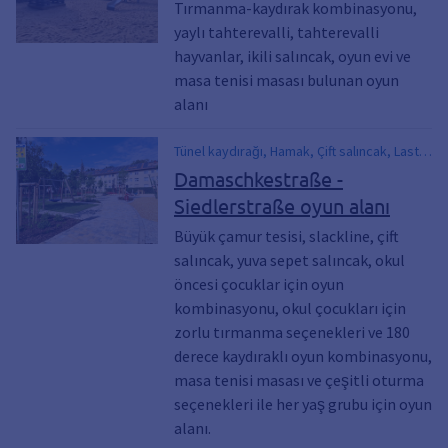
Tırmanma-kaydırak kombinasyonu,
yaylı tahterevalli, tahterevalli
hayvanlar, ikili salıncak, oyun evi ve
masa tenisi masası bulunan oyun
alanı
Tünel kaydırağı, Hamak, Çift salıncak, Lastik
salınımı, Masa tenisi masası, Oyunevi, Tüylü
Damaschkestraße -
hayvan
Siedlerstraße oyun alanı
Büyük çamur tesisi, slackline, çift
salıncak, yuva sepet salıncak, okul
öncesi çocuklar için oyun
kombinasyonu, okul çocukları için
zorlu tırmanma seçenekleri ve 180
derece kaydıraklı oyun kombinasyonu,
masa tenisi masası ve çeşitli oturma
seçenekleri ile her yaş grubu için oyun
alanı.