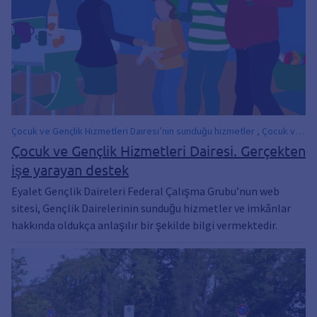
Çocuk ve Gençlik Hizmetleri Dairesi’nin sunduğu hizmetler , Çocuk ve
Gençlik Hizmetleri Dairesi’ndeki Çalışmalar, Çocuk ve Gençlik
Çocuk ve Gençlik Hizmetleri Dairesi. Gerçekten
Hizmetleri Dairesi Hakkında Bilgiler, Gençlik ve Aile Hizmetleri Dairesi
işe yarayan destek
Hakkında Bilgiler ve Hizmetler
Eyalet Gençlik Daireleri Federal Çalışma Grubu’nun web
sitesi, Gençlik Dairelerinin sunduğu hizmetler ve imkânlar
hakkında oldukça anlaşılır bir şekilde bilgi vermektedir.