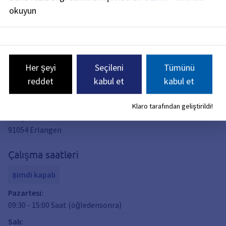
okuyun
İletişim
Her şeyi
Seçileni
Tümünü
Vatandaş Katılımı ve Gönüllülük Ofisi
reddet
kabul et
kabul et
Adres
Klaro tarafından geliştirildi!
Hauptstraße 48
91054
Erlangen
Çalışma saatleri
şimdi kapalı
Pazartesi
:
09:30
-
15:00
Saat (öğledensonra)
Salı
: