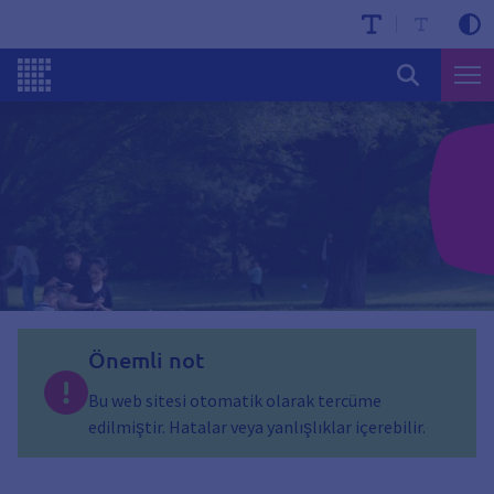
Önemli not
Bu web sitesi otomatik olarak tercüme
edilmiştir. Hatalar veya yanlışlıklar içerebilir.