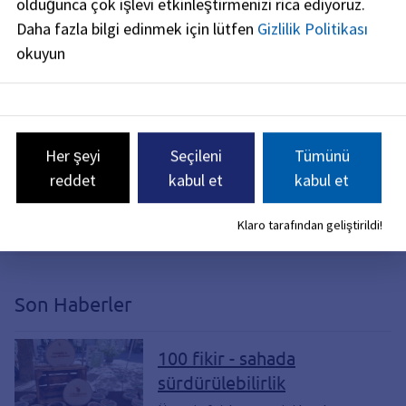
olduğunca çok işlevi etkinleştirmenizi rica ediyoruz.
olarak katılabilir miyim?
Daha fazla bilgi edinmek için lütfen
Gizlilik Politikası
okuyun
Sürdürülebilirlik Konseyi için nasıl gönüllü
olabilirim?
Her şeyi
Seçileni
Tümünü
Sürdürülebilirlik Konseyi'nin forumları
reddet
kabul et
kabul et
nelerdir ve nasıl katılabilirsiniz?
Klaro tarafından geliştirildi!
Son Haberler
100 fikir - sahada
sürdürülebilirlik