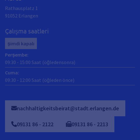
Rathausplatz 1
91052
Erlangen
Çalışma saatleri
şimdi kapalı
Perşembe
:
09:30
-
15:00
Saat (öğledensonra)
Cuma
:
09:30
-
12:00
Saat (öğleden önce)
nachhaltigkeitsbeirat@stadt.erlangen.de
09131
86
-
2122
09131
86
-
2213