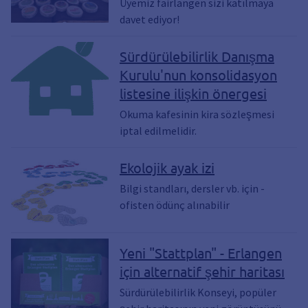
Üyemiz fairlangen sizi katılmaya
davet ediyor!
Sürdürülebilirlik Danışma
Kurulu'nun konsolidasyon
listesine ilişkin önergesi
Okuma kafesinin kira sözleşmesi
iptal edilmelidir.
Ekolojik ayak izi
Bilgi standları, dersler vb. için -
ofisten ödünç alınabilir
Yeni "Stattplan" - Erlangen
için alternatif şehir haritası
Sürdürülebilirlik Konseyi, popüler