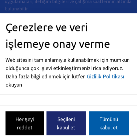
uygulamaları, iletişim bilgileri ve çalışma saatlerinin altında
bulunabilir.
Adres
Çerezlere ve veri
Rathausplatz 1
işlemeye onay verme
91052
Erlangen
Çalışma saatleri
Web sitesini tam anlamıyla kullanabilmek için mümkün
olduğunca çok işlevi etkinleştirmenizi rica ediyoruz.
şimdi açık
Daha fazla bilgi edinmek için lütfen
Gizlilik Politikası
Pazartesi
:
okuyun
08:00
-
12:00
Saat (öğleden önce)
ve
14:00
-
16:00
Saat (öğledensonra)
Salı
:
08:00
-
12:00
Saat (öğleden önce)
Her şeyi
Seçileni
Tümünü
Perşembe
:
reddet
kabul et
kabul et
08:00
-
14:00
Saat (öğledensonra)