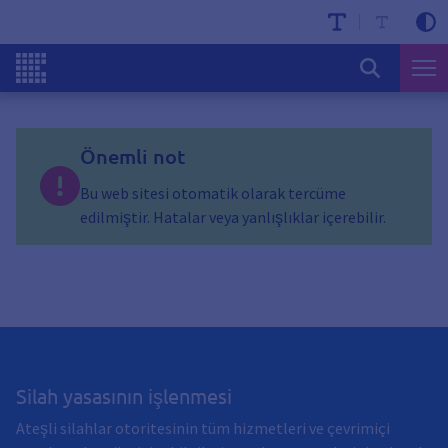
Önemli not
Bu web sitesi otomatik olarak tercüme
edilmiştir. Hatalar veya yanlışlıklar içerebilir.
Silah yasasının işlenmesi
Ateşli silahlar otoritesinin tüm hizmetleri ve çevrimiçi