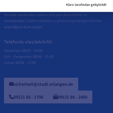
Cuma
:
Klaro tarafından geliştirildi!
08:00
-
12:00
Saat (öğleden önce)
Yerinde randevular sadece bireysel düzenleme ile
mümkündür. Lütfen telefon, e-posta veya iletişim formu
aracılığıyla bize ulaşın.
Telefonla ulaşılabilirlik:
Pazartesi: 08:00 - 16:00
Salı - Perşembe: 08:00 - 15:30
Cuma: 08:00 - 12:00
sicherheit@stadt.erlangen.de
09131
86
-
1706
09131
86
-
2460