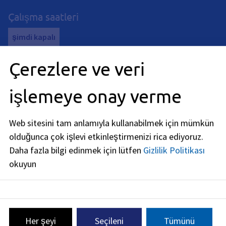
Çalışma saatleri
şimdi kapalı
Pazartesi
:
Çerezlere ve veri
08:00
-
12:00
Saat (öğleden önce)
ve
14:00
-
16:00
Saat (öğledensonra)
işlemeye onay verme
Salı
:
08:00
-
12:00
Saat (öğleden önce)
Web sitesini tam anlamıyla kullanabilmek için mümkün
Perşembe
:
olduğunca çok işlevi etkinleştirmenizi rica ediyoruz.
08:00
-
14:00
Saat (öğledensonra)
Daha fazla bilgi edinmek için lütfen
Gizlilik Politikası
Cuma
:
okuyun
08:00
-
12:00
Saat (öğleden önce)
Yerinde randevular sadece bireysel düzenleme ile
mümkündür. Lütfen telefon, e-posta veya iletişim formu
aracılığıyla bize ulaşın.
Her şeyi
Seçileni
Tümünü