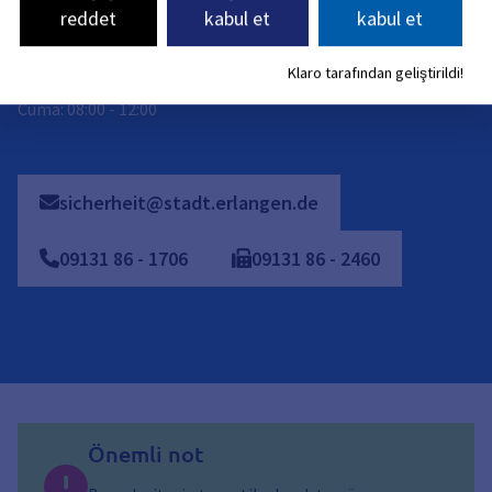
Telefonla ulaşılabilirlik:
reddet
kabul et
kabul et
Pazartesi: 08:00 - 16:00
Klaro tarafından geliştirildi!
Salı - Perşembe: 08:00 - 15:30
Cuma: 08:00 - 12:00
sicherheit@stadt.erlangen.de
09131
86
-
1706
09131
86
-
2460
Önemli not