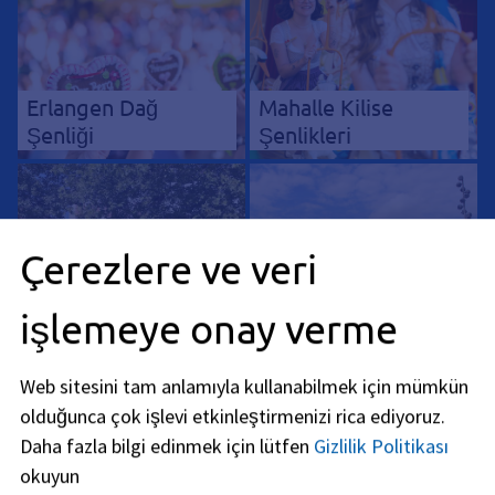
Erlangen Dağ
Mahalle Kilise
Şenliği
Şenlikleri
Çerezlere ve veri
işlemeye onay verme
Erlangen haftalık
Erlangen Ağustos
pazarı
Pazarı
Web sitesini tam anlamıyla kullanabilmek için mümkün
olduğunca çok işlevi etkinleştirmenizi rica ediyoruz.
Daha fazla bilgi edinmek için lütfen
Gizlilik Politikası
okuyun