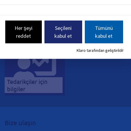
Erlangen Işık
Erlangen Orman
Festivali Pazarı
Noel Şenliği
Her şeyi
Seçileni
Tümünü
reddet
kabul et
kabul et
Klaro tarafından geliştirildi!
Tedarikçiler için
bilgiler
Bize ulaşın