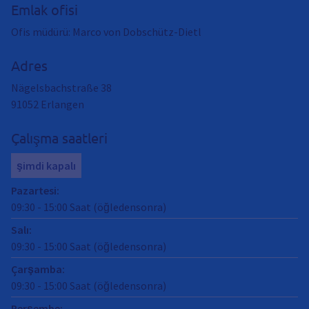
Emlak ofisi
Ofis müdürü: Marco von Dobschütz-Dietl
Adres
Nägelsbachstraße 38
91052
Erlangen
Çalışma saatleri
şimdi kapalı
Pazartesi
:
09:30
-
15:00
Saat (öğledensonra)
Salı
:
09:30
-
15:00
Saat (öğledensonra)
Çarşamba
:
09:30
-
15:00
Saat (öğledensonra)
Perşembe
: