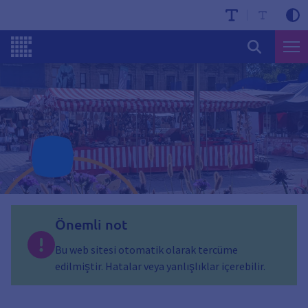
Önemli not
Bu web sitesi otomatik olarak tercüme
edilmiştir. Hatalar veya yanlışlıklar içerebilir.