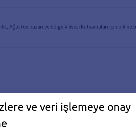
, Ağustos pazarı ve bölge kilisesi kutsamaları için online ba
zlere ve veri işlemeye onay
Piyasa Kılavuzu
me