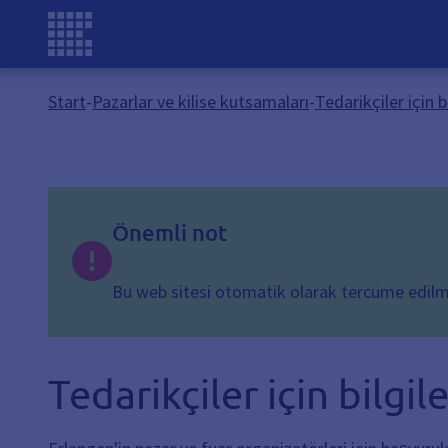
Start
-
Pazarlar ve kilise kutsamaları
-
Tedarikçiler için b
Önemli not
Bu web sitesi otomatik olarak tercüme edilmişt
Tedarikçiler için bilgile