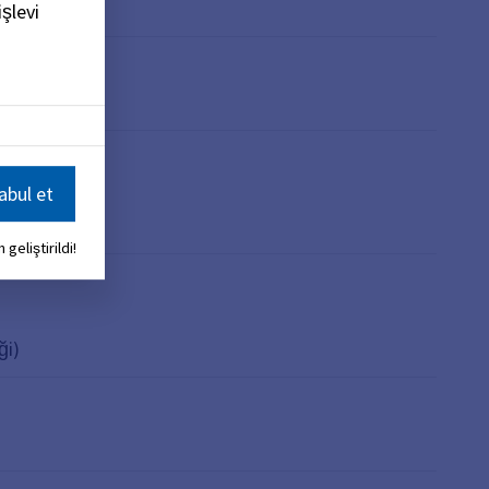
şlevi
bul et
li versiyonda
 geliştirildi!
ği)